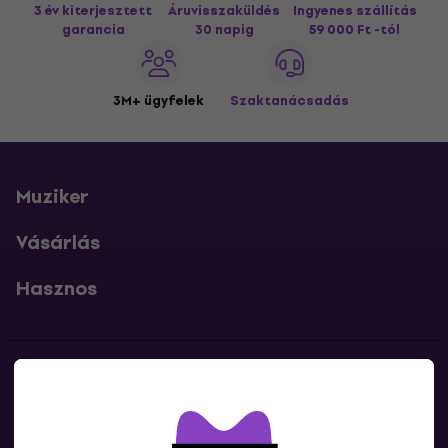
3 év kiterjesztett
Áruvisszaküldés
Ingyenes szállítás
garancia
30 napig
59 000 Ft -tól
3M+ ügyfelek
Szaktanácsadás
Muziker
Vásárlás
Hasznos
Kapcsolatok
Lépj kapcsolatba velünk