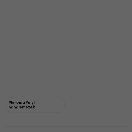
Pleroma Vinyl
hanglemezek