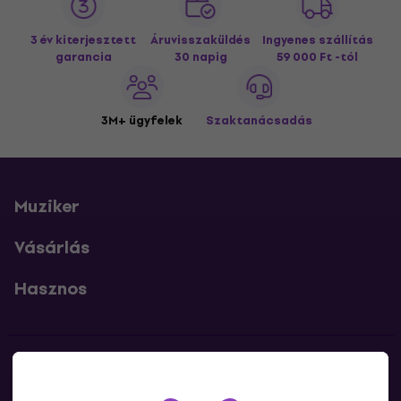
3 év kiterjesztett
Áruvisszaküldés
Ingyenes szállítás
garancia
30 napig
59 000 Ft -tól
3M+ ügyfelek
Szaktanácsadás
Muziker
Vásárlás
Hasznos
Kapcsolatok