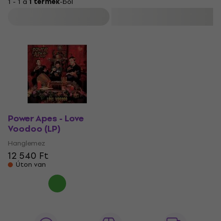
1 - 1 a
1 termék
-ból
Szűrő
Power Apes - Love
Voodoo (LP)
Hanglemez
12 540 Ft
Úton van