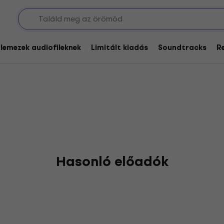
ents
glemezek audiofileknek
Limitált kiadás
Soundtracks
R
Hasonló előadók