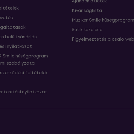
Ajándék ötletek
eltételek
Kívánságlista
vetés
Muziker Smile hűségprogra
lgáltatások
Sütik kezelése
n belüli vásárlás
Figyelmeztetés a csaló web
ési nyilatkozat
 Smile hűségprogram
mi szabályzata
szerződési feltételek
ntesítési nyilatkozat