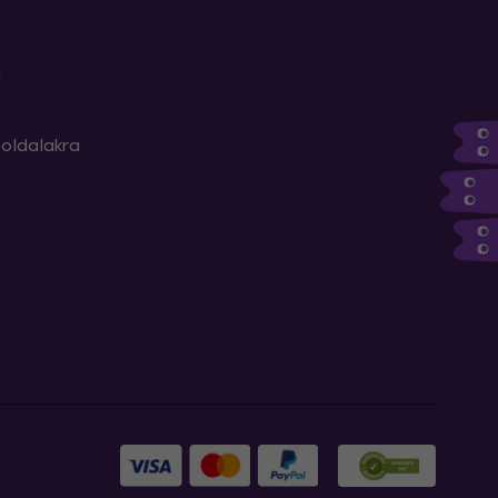
m
oldalakra