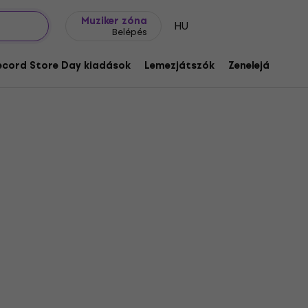
Ajándék ötletek
FAQ
Muziker Blog
Muziker zóna
HU
Belépés
ecord Store Day kiadások
Lemezjátszók
Zenelejátszók