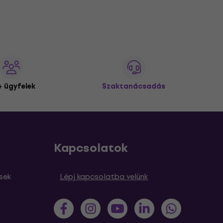
 ügyfelek
Szaktanácsadás
Kapcsolatok
sek
Lépj kapcsolatba velünk