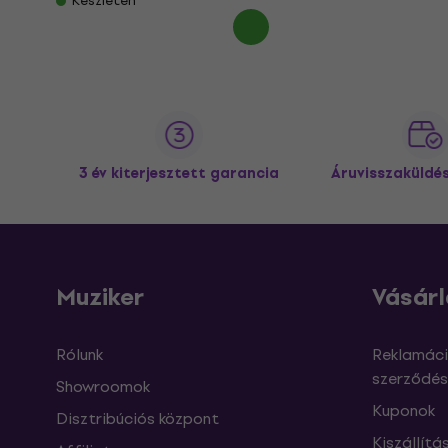
Készleten
3 év kiterjesztett garancia
Áruvisszaküldé
Muziker
Vásárl
Rólunk
Reklamáci
szerződés
Showroomok
Kuponok
Disztribúciós központ
Kiszállítá