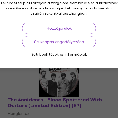
fél hirdetési platformjain a forgalom elemzésére és a hirdetések
személyre szabására használjuk fel, mindig az
adatvédelmi
szabályzatunkkal összhangban.
Hozzájárulok
Szükséges engedélyezése
Átmenetileg nem hozzáférhető
Süti beállítások és információk
The Accidents - Blood Spattered With
Guitars (Limited Edition) (EP)
Hanglemez