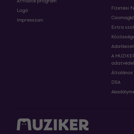
Affiliate program
Fizetési f
Logó
Csomagkö
Impresszum
Extra szo
Közössége
Adatkezel
A MUZIKER
adatvédel
Általános 
DSA
Akadályme