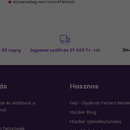
Átmenetileg nem hozzáférhető
s 30 napig
Ingyenes szállítás
59 000 Ft -tól
3M+
ás
Hasznos
ók és elállások a
FAQ - Gyakran feltett kérdé
től
Muziker Blog
Muziker ajándékutalvány
si feltételek