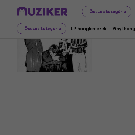
Összes kategória
The Accid
LP hanglemezek
Vinyl han
Összes kategória