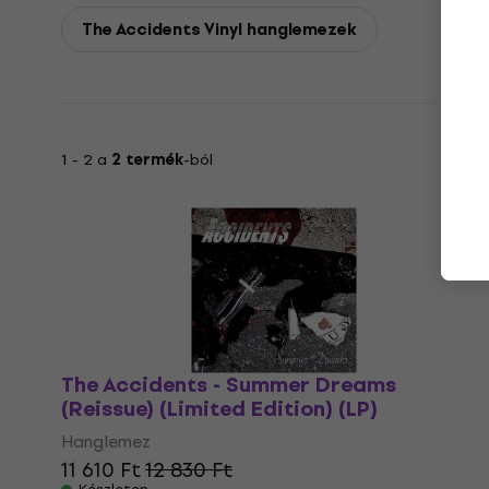
The Accidents Vinyl hanglemezek
1 - 2 a
2 termék
-ból
The Accidents - Summer Dreams
(Reissue) (Limited Edition) (LP)
Hanglemez
11 610 Ft
12 830 Ft