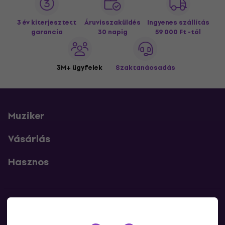
3 év kiterjesztett
Áruvisszaküldés
Ingyenes szállítás
garancia
30 napig
59 000 Ft -tól
3M+ ügyfelek
Szaktanácsadás
Muziker
Vásárlás
Hasznos
Kapcsolatok