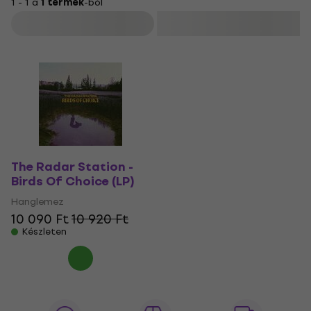
1 - 1 a
1 termék
-ból
Szűrő
The Radar Station -
Birds Of Choice (LP)
Hanglemez
10 090 Ft
10 920 Ft
Készleten