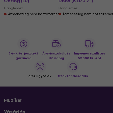
Oorlog (LP)
Doos (6 LP + 7")
Hanglemez
Hanglemez
Átmenetileg nem hozzáférhető
Átmenetileg nem hozzáférhe
3 év kiterjesztett
Áruvisszaküldés
Ingyenes szállítás
garancia
30 napig
59 000 Ft -tól
3M+ ügyfelek
Szaktanácsadás
Muziker
Vásárlás