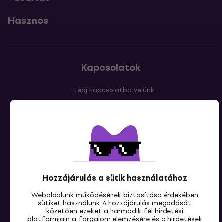
Hasznos
Kapcsolatok
Lépj kapcsolatba velünk
Hozzájárulás a sütik használatához
HU
Weboldalunk működésének biztosítása érdekében
sütiket használunk. A hozzájárulás megadását
követően ezeket a harmadik fél hirdetési
platformjain a forgalom elemzésére és a hirdetések