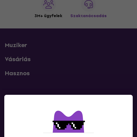
3M+ ügyfelek
Szaktanácsadás
Muziker
Vásárlás
Hasznos
Kapcsolatok
Lépj kapcsolatba velünk