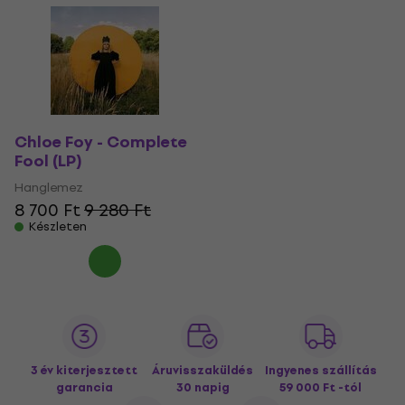
Chloe Foy - Complete
Fool (LP)
Hanglemez
8 700 Ft
9 280 Ft
Készleten
3 év kiterjesztett
Áruvisszaküldés
Ingyenes szállítás
garancia
30 napig
59 000 Ft -tól