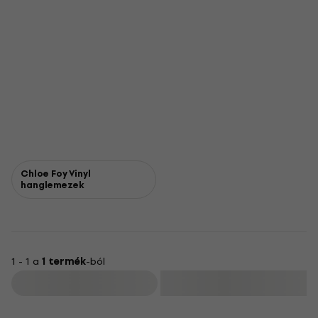
Chloe Foy Vinyl
hanglemezek
1 - 1 a
1 termék
-ból
Szűrő