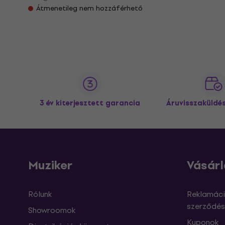
Átmenetileg nem hozzáférhető
3 év kiterjesztett garancia
Áruvisszaküldé
Muziker
Vásárl
Rólunk
Reklamáci
szerződés
Showroomok
Kuponok