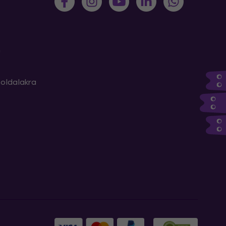
m
oldalakra