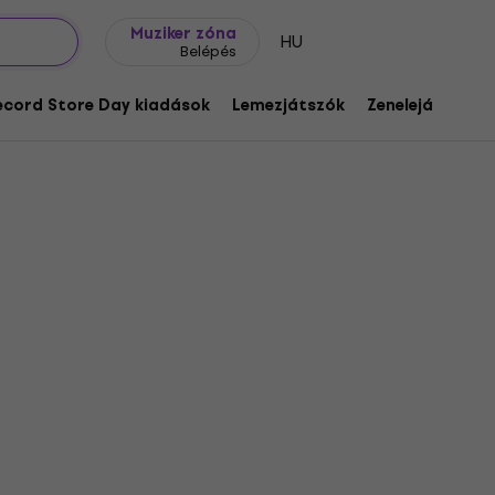
Ajándék ötletek
FAQ
Muziker Blog
Muziker zóna
HU
Belépés
ecord Store Day kiadások
Lemezjátszók
Zenelejátszók