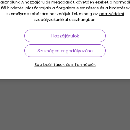
használunk. A hozzájárulás megadását követően ezeket a harmadi
fél hirdetési platformjain a forgalom elemzésére és a hirdetések
személyre szabására használjuk fel, mindig az
adatvédelmi
szabályzatunkkal összhangban.
Hozzájárulok
Szükséges engedélyezése
Süti beállítások és információk