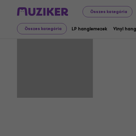
Összes kategória
ITJ
LP hanglemezek
Vinyl han
Összes kategória