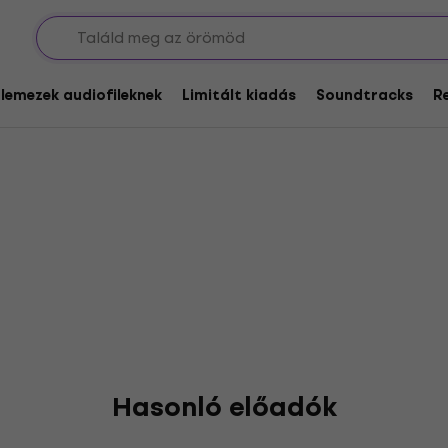
glemezek audiofileknek
Limitált kiadás
Soundtracks
R
Hasonló előadók