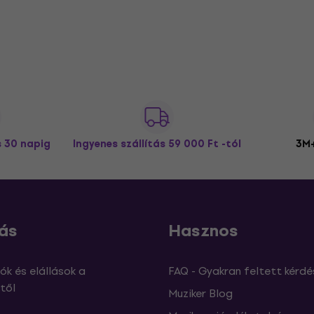
s 30 napig
Ingyenes szállítás
59 000 Ft -tól
3M+
ás
Hasznos
ók és elállások a
FAQ - Gyakran feltett kérdé
től
Muziker Blog