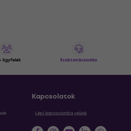
 ügyfelek
Szaktanácsadás
Kapcsolatok
sek
Lépj kapcsolatba velünk