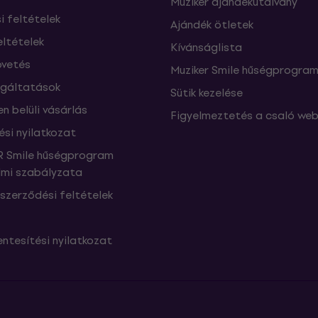
Muziker ajándékutalvány
si feltételek
Ajándék ötletek
eltételek
Kívánságlista
vetés
Muziker Smile hűségprogra
lgáltatások
Sütik kezelése
n belüli vásárlás
Figyelmeztetés a csaló web
ési nyilatkozat
 Smile hűségprogram
mi szabályzata
szerződési feltételek
ntesítési nyilatkozat