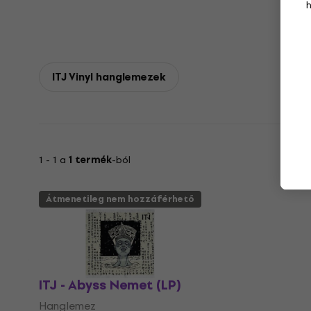
ITJ Vinyl hanglemezek
1 - 1 a
1 termék
-ból
Átmenetileg nem hozzáférhető
ITJ - Abyss Nemet (LP)
Hanglemez