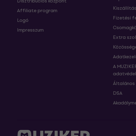
Disztribúciós központ
Kiszállítá
Affiliate program
Fizetési f
Logó
Csomagkö
Impresszum
Extra szo
Közössége
Adatkezel
A MUZIKER
adatvédel
Általános 
DSA
Akadályme