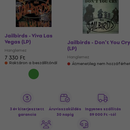
Jailbirds - Viva Las
Vegas (LP)
Jailbirds - Don't You Cr
(LP)
Hanglemez
7 330 Ft
Hanglemez
Raktáron a beszállítónál
Átmenetileg nem hozzáférhe
3 év kiterjesztett
Áruvisszaküldés
Ingyenes szállítás
garancia
30 napig
59 000 Ft -tól