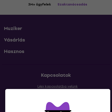
3M+ ügyfelek
Szaktanácsadás
Muziker
Vásárlás
Hasznos
Kapcsolatok
Lépj kapcsolatba velünk