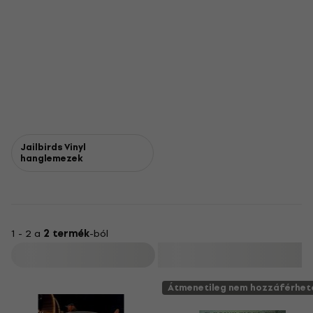
Jailbirds Vinyl
hanglemezek
1 - 2 a
2 termék
-ból
Szűrő
Átmenetileg nem hozzáférhet