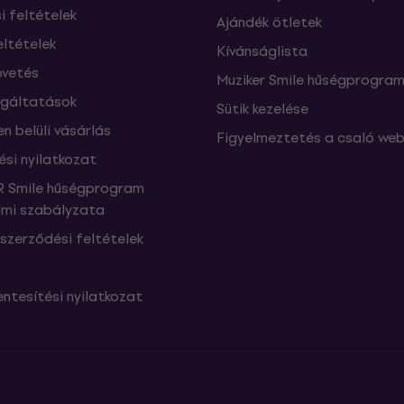
si feltételek
Ajándék ötletek
eltételek
Kívánságlista
vetés
Muziker Smile hűségprogra
lgáltatások
Sütik kezelése
n belüli vásárlás
Figyelmeztetés a csaló web
ési nyilatkozat
 Smile hűségprogram
mi szabályzata
szerződési feltételek
ntesítési nyilatkozat