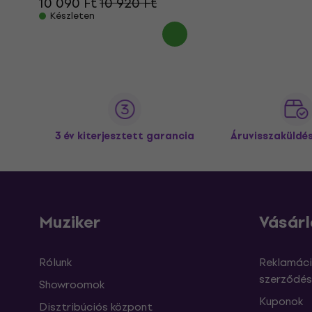
10 090 Ft
10 920 Ft
Készleten
3 év kiterjesztett garancia
Áruvisszaküldé
Muziker
Vásárl
Rólunk
Reklamáci
szerződés
Showroomok
Kuponok
Disztribúciós központ