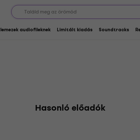
as
glemezek audiofileknek
Limitált kiadás
Soundtracks
R
Hasonló előadók