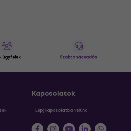
 ügyfelek
Szaktanácsadás
Kapcsolatok
sek
Lépj kapcsolatba velünk