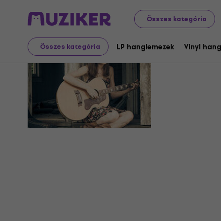
Összes kategória
Karen Jon
LP hanglemezek
Vinyl han
Összes kategória