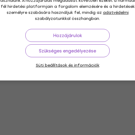
használunk. A hozzájárulás megadását követően ezeket a harmadi
fél hirdetési platformjain a forgalom elemzésére és a hirdetések
személyre szabására használjuk fel, mindig az
adatvédelmi
szabályzatunkkal összhangban.
Hozzájárulok
Szükséges engedélyezése
Süti beállítások és információk