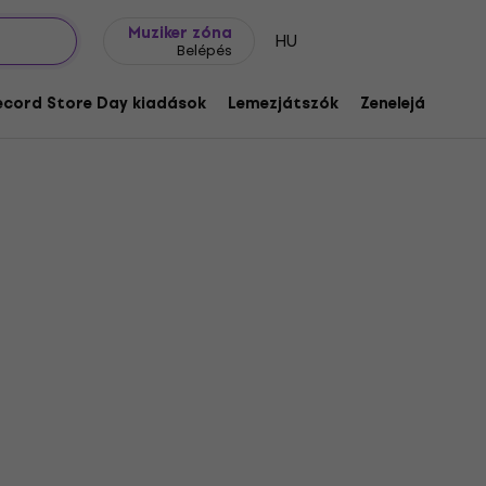
Ajándék ötletek
FAQ
Muziker Blog
Muziker zóna
HU
Belépés
ecord Store Day kiadások
Lemezjátszók
Zenelejátszók