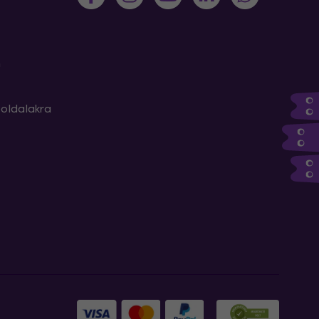
m
oldalakra