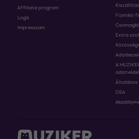
Kiszállítá
Affiliate program
Fizetési f
Logó
Csomagkö
Impresszum
Extra szo
Közössége
Adatkezel
A MUZIKER
adatvédel
Általános 
DSA
Akadályme