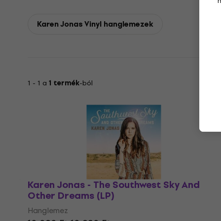
Karen Jonas Vinyl hanglemezek
1 - 1 a
1 termék
-ból
Karen Jonas - The Southwest Sky And
Other Dreams (LP)
Hanglemez