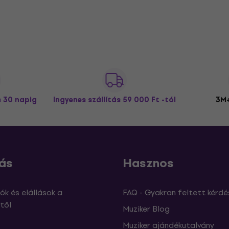
s 30 napig
Ingyenes szállítás
59 000 Ft -tól
3M+
ás
Hasznos
ók és elállások a
FAQ - Gyakran feltett kérdé
től
Muziker Blog
Muziker ajándékutalvány