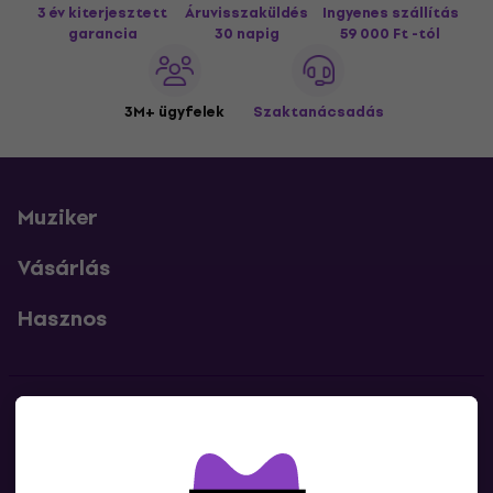
3 év kiterjesztett
Áruvisszaküldés
Ingyenes szállítás
garancia
30 napig
59 000 Ft -tól
3M+ ügyfelek
Szaktanácsadás
Muziker
Vásárlás
Hasznos
Kapcsolatok
Lépj kapcsolatba velünk