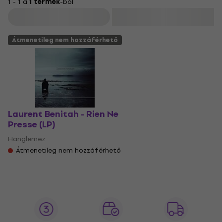
1 - 1 a
1 termék
-ból
Szűrő
Átmenetileg nem hozzáférhető
Laurent Benitah - Rien Ne
Presse (LP)
Hanglemez
Átmenetileg nem hozzáférhető