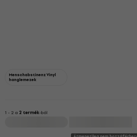
Menschabstinenz Vinyl
hanglemezek
1 - 2 a
2 termék
-ból
Szűrő
Átmenetileg nem hozzáférhet