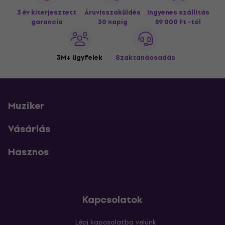
3 év kiterjesztett
Áruvisszaküldés
Ingyenes szállítás
garancia
30 napig
59 000 Ft -tól
3M+ ügyfelek
Szaktanácsadás
Muziker
Vásárlás
Hasznos
Kapcsolatok
Lépj kapcsolatba velünk