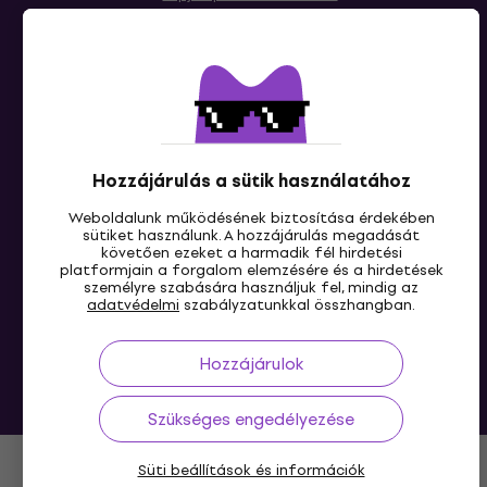
Hozzájárulás a sütik használatához
HU
Weboldalunk működésének biztosítása érdekében
sütiket használunk. A hozzájárulás megadását
követően ezeket a harmadik fél hirdetési
platformjain a forgalom elemzésére és a hirdetések
személyre szabására használjuk fel, mindig az
adatvédelmi
szabályzatunkkal összhangban.
Hozzájárulok
© 2004-2026 MUZIKER a.s.
Szükséges engedélyezése
Süti beállítások és információk