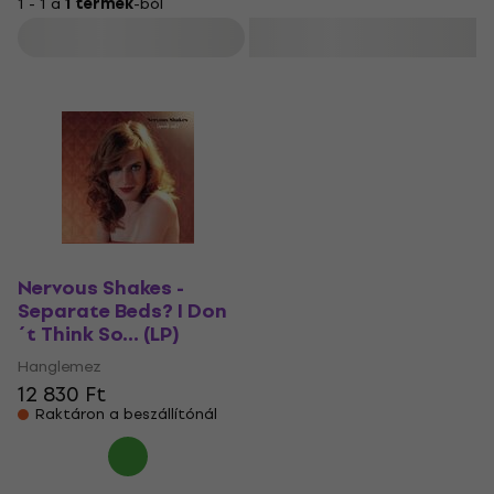
1 - 1 a
1 termék
-ból
Szűrő
Nervous Shakes -
Separate Beds? I Don
´t Think So... (LP)
Hanglemez
12 830 Ft
Raktáron a beszállítónál