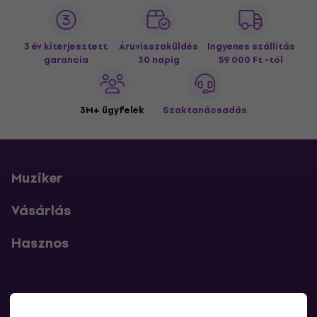
3 év kiterjesztett
Áruvisszaküldés
Ingyenes szállítás
garancia
30 napig
59 000 Ft -tól
3M+ ügyfelek
Szaktanácsadás
Muziker
Vásárlás
Hasznos
Kapcsolatok