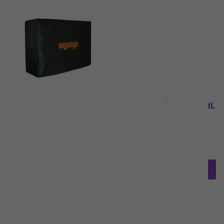
Orange CVR HEAD SML
Gitárerősítő tok
Orange CVR 212 CAB
Black
Gitárerősítő tok
Black
Gitárerősítő tok
Gitárerősítő tok
5
/5
10 610 Ft
a következő
18 060 Ft
a következő
kóddal
MUZMUZ-10
kóddal
MUZMUZ-20
11 790 Ft
23 190 Ft
Készleten
Készleten