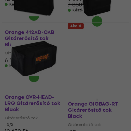
7 880 Ft
Készleten
- 17 %
Készleten
Akció
Orange 412AD-CAB
Orange CVR-
Gitárerősítő tok
VERTICAL-212-CAB
Black (Mint új)
Gitárerősítő tok
Black
Gitárerősítő tok
Gitárerősítő tok
6 530 Ft
7 240 Ft
Készleten
5
/5
28 870 Ft
Úton van
Orange CVR-HEAD-
LRG Gitárerősítő tok
Orange GIGBAG-RT
Black
Gitárerősítő tok
Black
Gitárerősítő tok
5
/5
Gitárerősítő tok