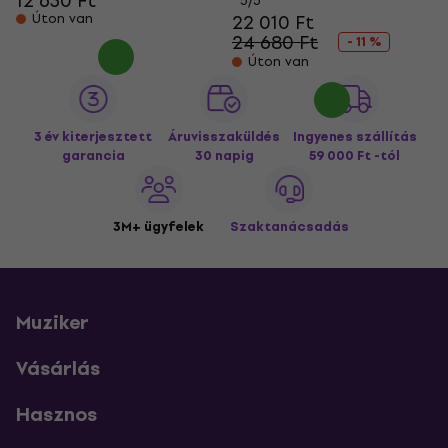
12 630 Ft
5
/5
Úton van
22 010 Ft
24 680 Ft
- 11 %
Úton van
3 év kiterjesztett
Áruvisszaküldés
Ingyenes szállítás
garancia
30 napig
59 000 Ft -tól
3M+ ügyfelek
Szaktanácsadás
Muziker
Vásárlás
Hasznos