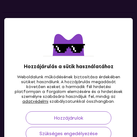
Kapcsolatok
Lépj kapcsolatba velünk
Hozzájárulás a sütik használatához
Weboldalunk működésének biztosítása érdekében
sütiket használunk. A hozzájárulás megadását
követően ezeket a harmadik fél hirdetési
platformjain a forgalom elemzésére és a hirdetések
személyre szabására használjuk fel, mindig az
HU
adatvédelmi
szabályzatunkkal összhangban.
Hozzájárulok
Szükséges engedélyezése