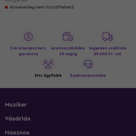
Hanglemez
Átmenetileg nem hozzáférhető
3 év kiterjesztett
Áruvisszaküldés
Ingyenes szállítás
garancia
30 napig
59 000 Ft -tól
3M+ ügyfelek
Szaktanácsadás
Muziker
Vásárlás
Hasznos