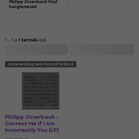
Philipp Otterbach Vinyl
hanglemezek
1 - 1 a
1 termék
-ból
Szűrő
Átmenetileg nem hozzáférhető
Philipp Otterbach -
Correct Me If I Am
Incorrectly You (LP)