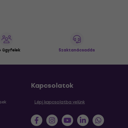
 ügyfelek
Szaktanácsadás
Kapcsolatok
sek
Lépj kapcsolatba velünk