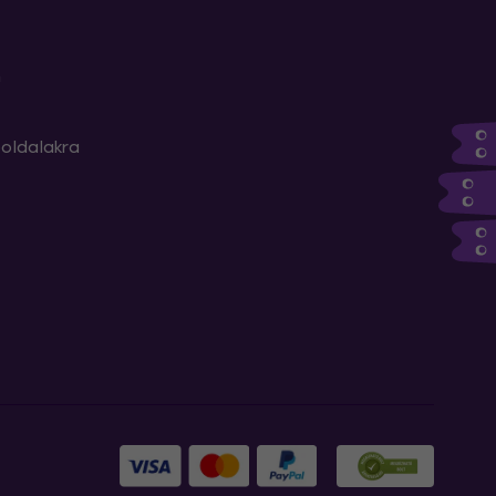
m
oldalakra