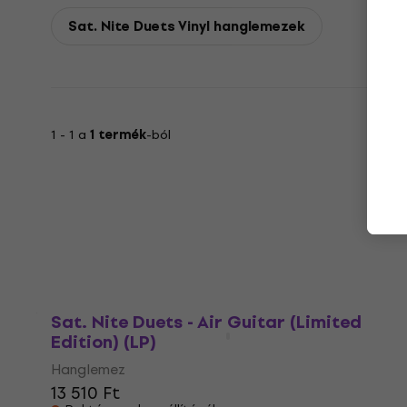
Sat. Nite Duets Vinyl hanglemezek
1 - 1 a
1 termék
-ból
Sat. Nite Duets - Air Guitar (Limited
Edition) (LP)
Hanglemez
13 510 Ft