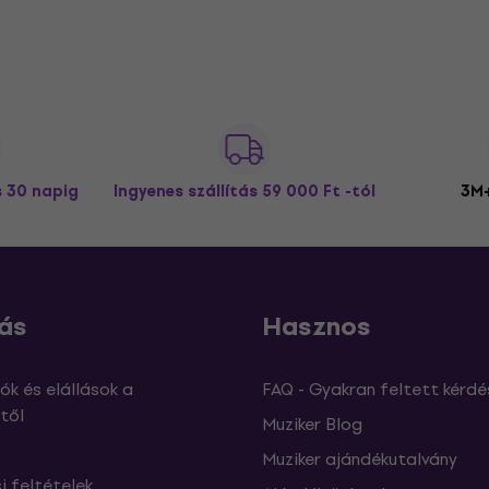
s 30 napig
Ingyenes szállítás
59 000 Ft -tól
3M+
ás
Hasznos
ók és elállások a
FAQ - Gyakran feltett kérdé
től
Muziker Blog
Muziker ajándékutalvány
si feltételek