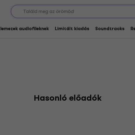
 Duets
glemezek audiofileknek
Limitált kiadás
Soundtracks
R
Hasonló előadók