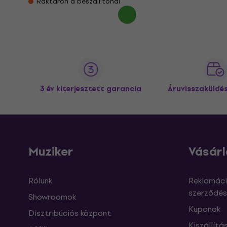
Raktáron a beszállítónál
3 év kiterjesztett garancia
Áruvisszaküldé
Muziker
Vásárl
Rólunk
Reklamáci
szerződés
Showroomok
Kuponok
Disztribúciós központ
Kiszállítá