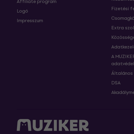
Affiliate program
Fizetési f
Logó
Csomagkö
Impresszum
Extra szo
Közössége
Adatkezel
A MUZIKER
adatvédel
Általános 
DSA
Akadályme