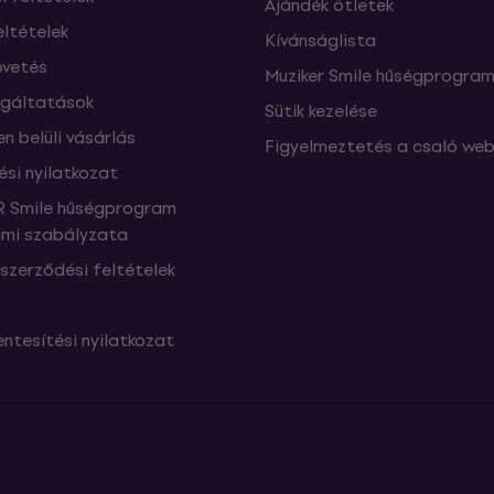
Ajándék ötletek
eltételek
Kívánságlista
vetés
Muziker Smile hűségprogra
lgáltatások
Sütik kezelése
n belüli vásárlás
Figyelmeztetés a csaló web
ési nyilatkozat
 Smile hűségprogram
mi szabályzata
szerződési feltételek
ntesítési nyilatkozat