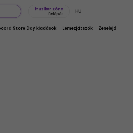
Ajándék ötletek
FAQ
Muziker Blog
Muziker zóna
HU
Belépés
ecord Store Day kiadások
Lemezjátszók
Zenelejátszók