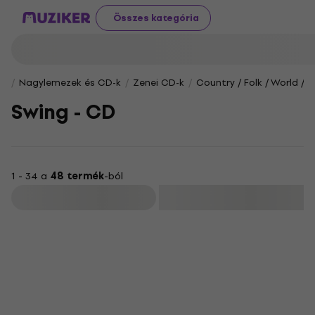
Összes kategória
Nagylemezek és CD-k
Zenei CD-k
Country / Folk / World / 
Swing - CD
1 - 34 a
48 termék
-ból
Szűrő