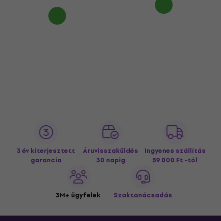
3 év kiterjesztett
Áruvisszaküldés
Ingyenes szállítás
garancia
30 napig
59 000 Ft -tól
3M+ ügyfelek
Szaktanácsadás