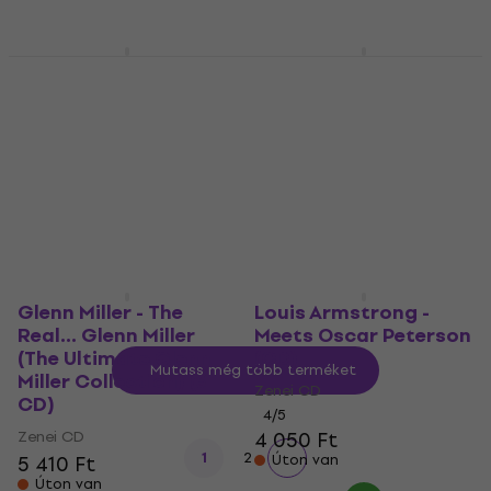
6 040 Ft
Készleten
Készleten
Michael Bublé -
Ariana Grande - Yours
Christmas (CD)
Truly (CD)
Zenei CD
Zenei CD
5
/5
5
/5
6 390 Ft
5 000 Ft
Úton van
Úton van
Glenn Miller - The
Louis Armstrong -
Real... Glenn Miller
Meets Oscar Peterson
(The Ultimate Glenn
(CD)
Mutass még több terméket
Miller Collection) (3
Zenei CD
CD)
4
/5
Zenei CD
4 050 Ft
1
2
5 410 Ft
Úton van
Úton van