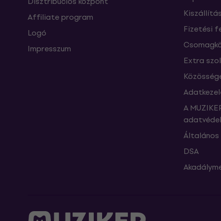
Disztribúciós központ
Kiszállítá
Affiliate program
Fizetési f
Logó
Csomagkö
Impresszum
Extra szo
Közössége
Adatkezel
A MUZIKER
adatvédel
Általános 
DSA
Akadályme