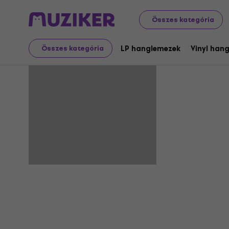
Összes kategória
Tachka
LP hanglemezek
Vinyl han
Összes kategória