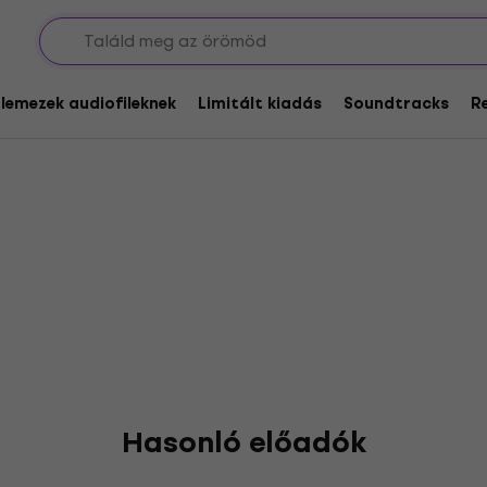
glemezek audiofileknek
Limitált kiadás
Soundtracks
R
Hasonló előadók