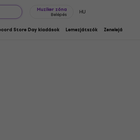
Ajándék ötletek
FAQ
Muziker Blog
Muziker zóna
HU
Belépés
ecord Store Day kiadások
Lemezjátszók
Zenelejátszók