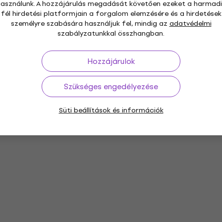
használunk. A hozzájárulás megadását követően ezeket a harmadi
fél hirdetési platformjain a forgalom elemzésére és a hirdetések
személyre szabására használjuk fel, mindig az
adatvédelmi
szabályzatunkkal összhangban.
Hozzájárulok
Szükséges engedélyezése
Süti beállítások és információk