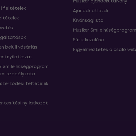
Muziker ajándékutalvány
si feltételek
Ajándék ötletek
eltételek
Kívánságlista
vetés
Muziker Smile hűségprogra
lgáltatások
Sütik kezelése
n belüli vásárlás
Figyelmeztetés a csaló web
ési nyilatkozat
 Smile hűségprogram
mi szabályzata
szerződési feltételek
ntesítési nyilatkozat