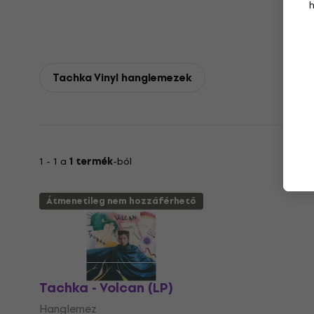
Tachka Vinyl hanglemezek
1 - 1 a
1 termék
-ból
Átmenetileg nem hozzáférhető
Tachka - Volcan (LP)
Hanglemez