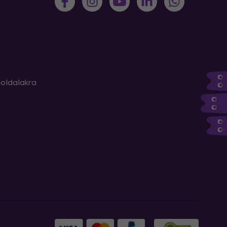
m
oldalakra