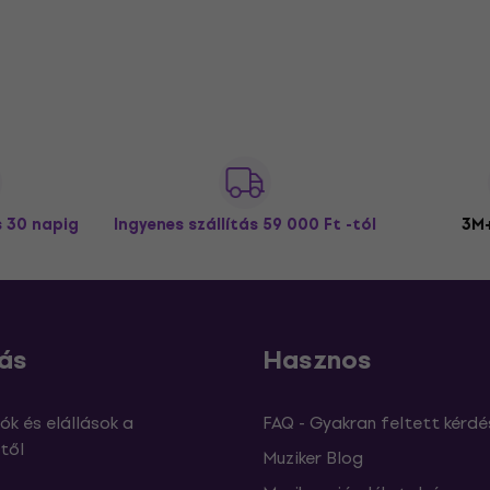
s 30 napig
Ingyenes szállítás
59 000 Ft -tól
3M+
ás
Hasznos
ók és elállások a
FAQ - Gyakran feltett kérdé
től
Muziker Blog