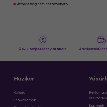
Átmenetileg nem hozzáférhető
3 év kiterjesztett garancia
Áruvisszaküldé
Muziker
Vásárl
Rólunk
Reklamáci
szerződés
Showroomok
Kuponok