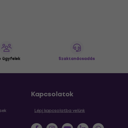
 ügyfelek
Szaktanácsadás
Kapcsolatok
sek
Lépj kapcsolatba velünk