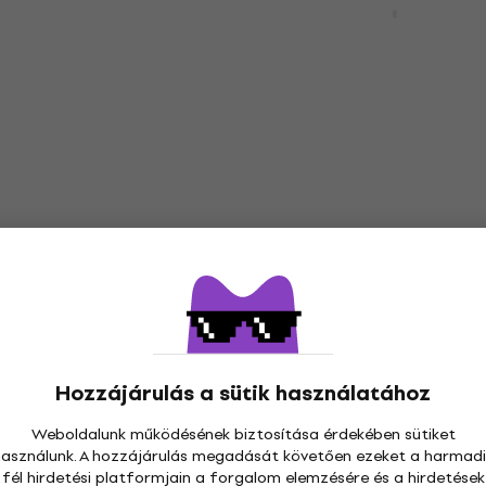
nélküli fejhallgatók On-
 fejhallgatók On-ear
Vezeték nélküli fejhallgatók On
 070 Ft
37 640 Ft
Készleten
Újdonság
520 Blue Vezeték
Marshall Motif II A.N.C. 
hallgatók On-ear
In-ear vezeték nélküli
fejhallgató
 fejhallgatók On-ear
Hozzájárulás a sütik használatához
In-ear vezeték nélküli fejhallga
5
/5
Weboldalunk működésének biztosítása érdekében sütiket
49 600 Ft
70 600 Ft
- 3
használunk. A hozzájárulás megadását követően ezeket a harmadi
Készleten
fél hirdetési platformjain a forgalom elemzésére és a hirdetések