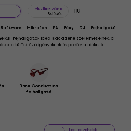
Ajándék ötletek
FAQ
Muziker Blog
Muziker zóna
HU
Belépés
Software
Mikrofon
PA
Fény
DJ
Fejhallgató
Audi
lküli fejhallgatók ideálisak a zene szerelmeseinek, a
álnak a különböző igényeknek és preferenciáknak
tív életmódhoz. Tiszta hangzást és könnyű
ős
Bone Conduction
fejhallgató
t és jobb hangszigetelést kínál. Alkalmas hosszú távú
égek során szilárdan a helyükön maradjanak. Ezek a
 zajokat, így zavartalan zenehallgatást vagy
Legkedveltebb