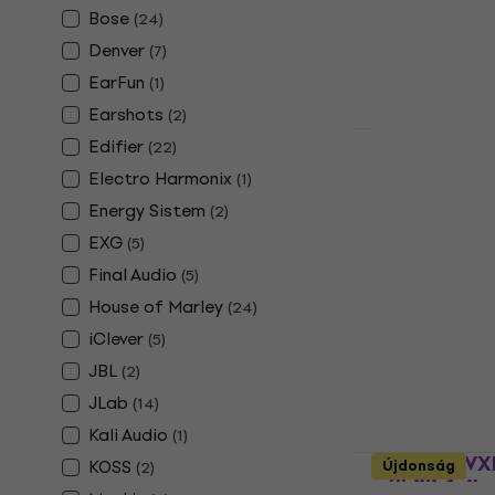
Bose
Készleten
(
24
)
Denver
(
7
)
EarFun
(
1
)
Earshots
(
2
)
Edifier
(
22
)
Sony WH-CH
Electro Harmonix
(
1
)
nélküli fej
Energy Sistem
(
2
)
Vezeték nélküli
EXG
(
5
)
36 160 Ft
Final Audio
(
5
)
Készleten
House of Marley
(
24
)
iClever
(
5
)
JBL
(
2
)
JLab
(
14
)
Kali Audio
(
1
)
Vic Firth V
KOSS
Újdonság
(
2
)
nélküli fej