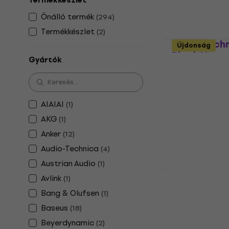
Termékkészlet
5
Önálló termék
(
294
)
74 240 Ft
Termékkészlet
(
2
)
Készleten
Audio-Tech
Újdonság
Black Vezet
Gyártók
fejhallgató
Vezeték nélküli
5
/5
AIAIAI
32 190 Ft
(
1
)
Készleten
AKG
(
1
)
Anker
(
12
)
Audio-Technica
(
4
)
Austrian Audio
(
1
)
Újdonság
Avlink
(
1
)
Sony WF-C71
Bang & Olufsen
(
1
)
vezeték nélk
Baseus
(
18
)
In-ear vezeték 
Beyerdynamic
(
2
)
37 310 Ft