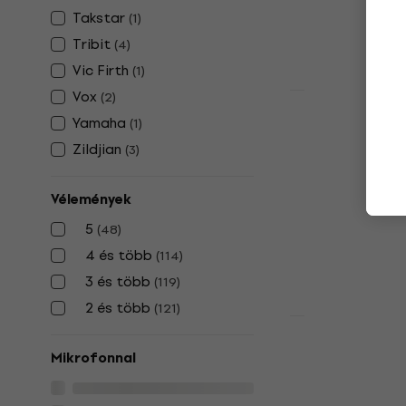
Takstar
(
1
)
Tribit
(
4
)
Vic Firth
(
1
)
Vox
(
2
)
Újdonság
Sony WH-C
Yamaha
(
1
)
Vezeték nél
Zildjian
(
3
)
On-ear
Vezeték nélküli
Vélemények
36 820 Ft
5
(
48
)
Készleten
4 és több
(
114
)
3 és több
(
119
)
2 és több
(
121
)
Újdonság
JLab JBuds
Mikrofonnal
In-ear vezet
fejhallgató