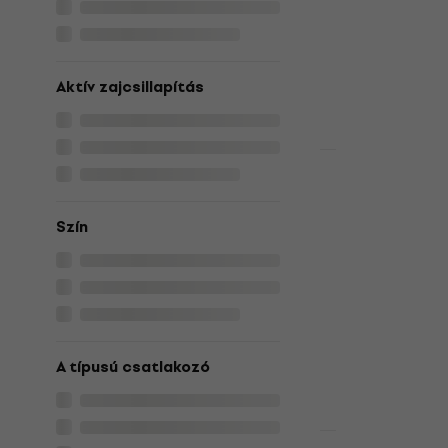
In-ear vezeték 
34 680 Ft
Készleten
Aktív zajcsillapítás
Újdonság
Sony WF-C7
vezeték nélk
Szín
In-ear vezeték 
35 560 Ft
Készleten
A típusú csatlakozó
Újdonság