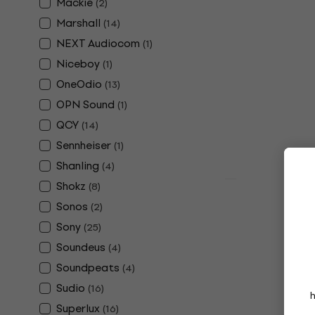
Mackie
(
2
)
Vezeték nélküli
Marshall
(
14
)
5
/5
NEXT Audiocom
(
1
)
37 580 Ft
39
Készleten
Niceboy
(
1
)
OneOdio
(
13
)
OPN Sound
(
1
)
QCY
(
14
)
Sennheiser
(
1
)
Shanling
(
4
)
Shokz
(
8
)
Újdonság
Sony WH-CH
Sonos
(
2
)
nélküli fej
Sony
(
25
)
Vezeték nélküli
Soundeus
(
4
)
19 130 Ft
Soundpeats
(
4
)
Készleten
Sudio
(
16
)
Superlux
(
16
)