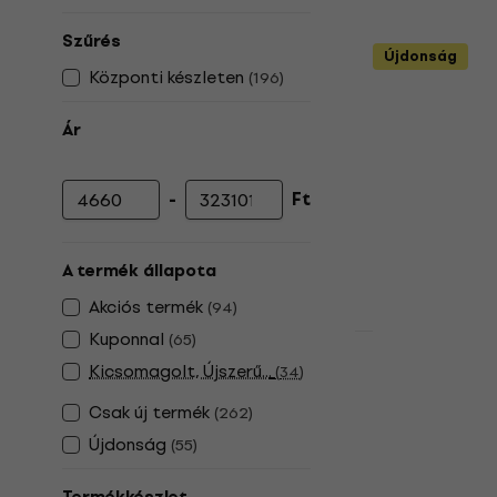
Innovatív tech
Bone Conduction fejhallgatók
:
Szűrés
fejhallgatók ideálisak sportolók és olyan ember
Újdonság
Központi készleten
(
196
)
Ár
-
Ft
Minimális ár
Maximális ár
A termék állapota
Akciós termék
(
94
)
Kuponnal
(
65
)
Marshall Mi
Kicsomagolt, Újszerű...
(
34
)
Vezeték nél
Csak új termék
(
262
)
On-ear
Újdonság
(
55
)
Vezeték nélküli
69 600 Ft
a köv