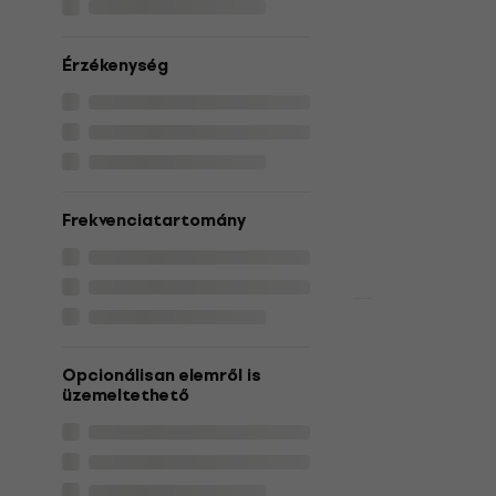
Baseus Bow
Vezeték nél
Érzékenység
On-ear
Vezeték nélküli
19 870 Ft
Készleten
Frekvenciatartomány
Akció
JLab JBuds
White Vezet
Opcionálisan elemről is
fejhallgató
üzemeltethető
Vezeték nélküli
37 690 Ft
Készleten