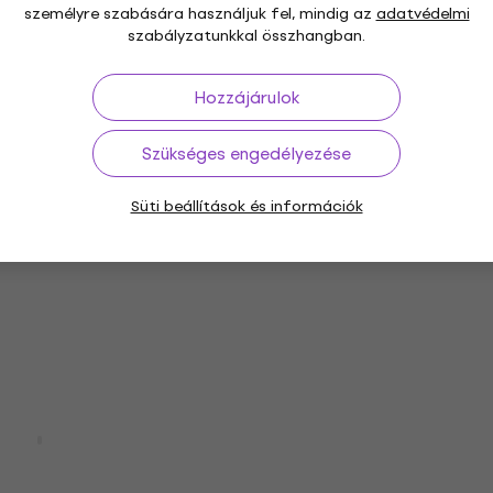
személyre szabására használjuk fel, mindig az
adatvédelmi
szabályzatunkkal összhangban.
Hozzájárulok
Újdonság
H720N White
Sony WF-C510 Black In-e
Szükséges engedélyezése
küli fejhallgatók
vezeték nélküli fejhallg
In-ear vezeték nélküli fejhallga
Süti beállítások és információk
 fejhallgatók On-ear
20 030 Ft
a következő kóddal
MU
5
21 260 Ft
Készleten
 Sport ANC 4 Black
Baseus Bowie E20 White 
ék nélküli
vezeték nélküli fejhallg
In-ear vezeték nélküli fejhallga