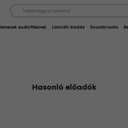
glemezek audiofileknek
Limitált kiadás
Soundtracks
R
Hasonló előadók