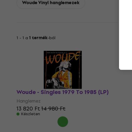
Woude Vinyl hanglemezek
1 - 1 a
1 termék
-ból
Woude - Singles 1979 To 1985 (LP)
Hanglemez
13 820 Ft
14 980 Ft
Készleten