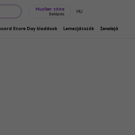
Ajándék ötletek
FAQ
Muziker Blog
Muziker zóna
HU
Belépés
ecord Store Day kiadások
Lemezjátszók
Zenelejátszók