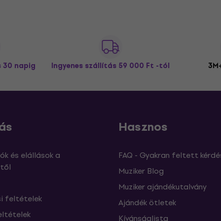
s 30 napig
Ingyenes szállítás
59 000 Ft -tól
3M+
ás
Hasznos
ók és elállások a
FAQ - Gyakran feltett kérdé
től
Muziker Blog
Muziker ajándékutalvány
si feltételek
Ajándék ötletek
eltételek
Kívánságlista