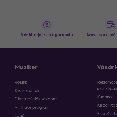
3 év kiterjesztett garancia
Áruvisszaküldé
Muziker
Vásárl
Rólunk
Reklamáci
szerződés
Showroomok
Kuponok
Disztribúciós központ
Kiszállítá
Affiliate program
Fizetési f
Logó