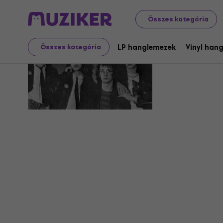
Összes kategória
Woude
LP hanglemezek
Vinyl han
Összes kategória