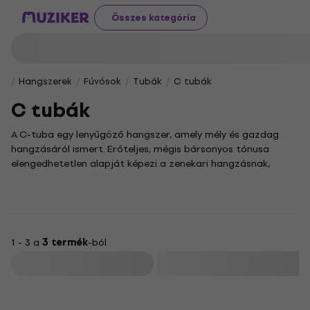
Összes kategória
Hangszerek
Fúvósok
Tubák
C tubák
C tubák
A C-tuba egy lenyűgöző hangszer, amely mély és gazdag
hangzásáról ismert. Erőteljes, mégis bársonyos tónusa
elengedhetetlen alapját képezi a zenekari hangzásnak,
legyen szó klasszikus darabokról, filmzenéről vagy akár
modern kompozíciókról.
Sokoldalúságának köszönhetően a C-tubák a jazz és a blues
világában is megállják a helyüket, karakteres hangszínükkel
egyedi mélységet adva a zenének. Ez a hangszer kiváló
1 - 3 a
3 termék
-ból
választás mindazok számára, akik egy megbízható és
Szűrő
kifejező basszushangszert keresnek zenei repertoárjuk
bővítéséhez.