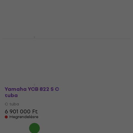
Yamaha YCB 822 C
Roy Benson TB-312C C
tuba
tuba
C tuba
C tuba
6 726 100 Ft
1 267 500 Ft
Megrendelésre
Raktáron a beszállítónál
Yamaha YCB 822 S C
tuba
C tuba
6 901 000 Ft
Megrendelésre