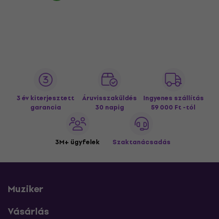
3 év kiterjesztett
Áruvisszaküldés
Ingyenes szállítás
garancia
30 napig
59 000 Ft -tól
3M+ ügyfelek
Szaktanácsadás
Muziker
Vásárlás