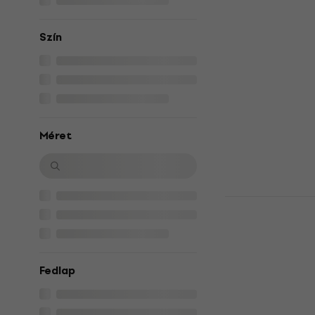
Yamaha STO
Elektroakus
Szín
Elektroakuszti
5
/5
148 420 Ft
Készleten
Méret
Pasadena P
Elektroakus
Elektroakuszti
5
/5
Fedlap
35 500 Ft
a köv
10
41 020 Ft