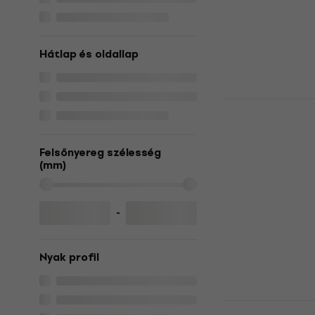
Készleten
Hátlap és oldallap
Takamine G
Sunburst El
gitár
Felsőnyereg szélesség
Elektroakuszti
(mm)
5
/5
128 680 Ft
a kö
MUZMUZ-30
-
187 480 Ft
Készleten
Nyak profil
Yamaha APX