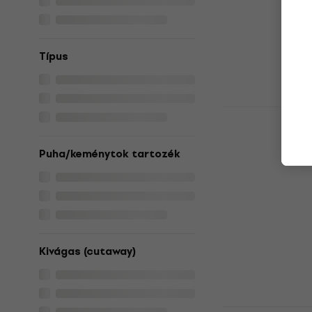
119 720 Ft
Készleten
Típus
Yamaha TAS
Elektroakus
Elektroakuszti
Puha/keménytok tartozék
4
/5
597 270 Ft
a kö
MUZMUZ-5
639 510 Ft
Készleten
Kivágas (cutaway)