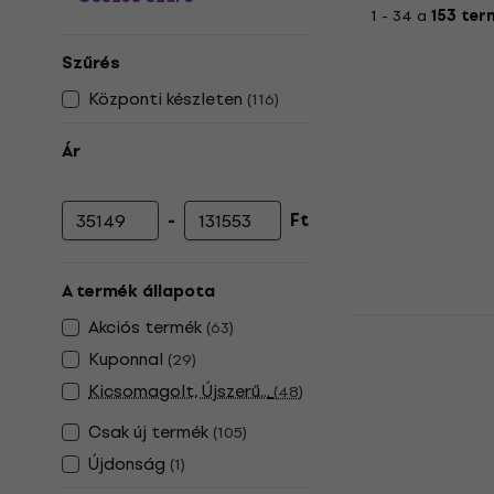
1 - 34 a
153 ter
Szűrés
Központi készleten
(
116
)
Ár
-
Ft
Minimális ár
Maximális ár
A termék állapota
Bromo BAR5
Akciós termék
(
63
)
Elektroakus
Kuponnal
(
29
)
Elektroakuszti
Kicsomagolt, Újszerű...
(
48
)
4
/5
Csak új termék
235 940 Ft
(
105
)
Készleten
Újdonság
(
1
)