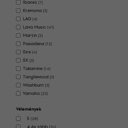
84 450 Ft
Ibanez
(
7
)
Készleten
Kremona
(
3
)
LAG
(
4
)
Lava Music
(
41
)
Martin
(
2
)
Pasadena
(
12
)
Sire
LIMITED EDITI
(
4
)
Lava Music 
SX
(
3
)
Nightfall/F
Takamine
(
14
)
Elektroakus
Tanglewood
(
3
)
Elektroakuszti
Washburn
(
3
)
5
/5
200 900 Ft
Yamaha
(
23
)
Készleten
Vélemények
5
(
28
)
4 és több
(
76
)