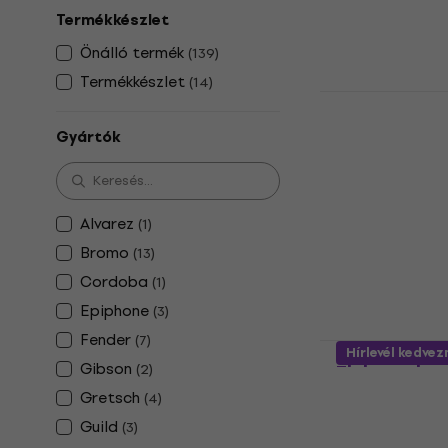
Termékkészlet
Önálló termék
(
139
)
Termékkészlet
(
14
)
Lava Music
Black Elekt
Gyártók
Elektroakuszti
4
/5
229 620 Ft
Készleten
Alvarez
(
1
)
Bromo
(
13
)
Cordoba
(
1
)
Epiphone
(
3
)
Fender
(
7
)
Ibanez TCY
Hírlevél kedve
Gibson
Elektroakus
(
2
)
Gretsch
(
4
)
Elektroakuszti
Guild
5
/5
(
3
)