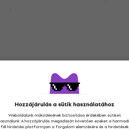
38" Space Bag Space G
TD2025 Gloss
Elektroakusztikus gitár
ergreen
ztikus gitár
Elektroakusztikus gitár
5
/5
kus gitár
602 080 Ft
övetkező kóddal
Készleten
50-VBS Vintage
Lava Music Lava ME 4 S
urst
36" Brown & Burlywood
ztikus gitár
Elektroakusztikus gitár
Hozzájárulás a sütik használatához
kus gitár
Elektroakusztikus gitár
Weboldalunk működésének biztosítása érdekében sütiket
5
/5
300 900 Ft
használunk. A hozzájárulás megadását követően ezeket a harmadi
vetkező kóddal
fél hirdetési platformjain a forgalom elemzésére és a hirdetések
Készleten