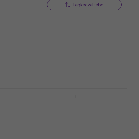
Legkedveltebb
iginal
Pasadena PT-200E Vintage
Elektroakusztikus gitár
Elektroakusztikus gitár
5
/5
67 360 Ft
Készleten