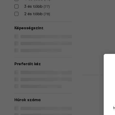
Takamine L
3 és több
(
77
)
Antique Ev
2 és több
(
78
)
Elektroakus
Elektroakuszti
Képességszint
949 020 Ft
a k
MUZMUZ-25
1 315 530 Ft
Készleten
Preferált kéz
Ibanez TCM
Brown Sunb
Elektroakus
Elektroakuszti
Húrok száma
4
/5
108 600 Ft
a kö
MUZMUZ-5