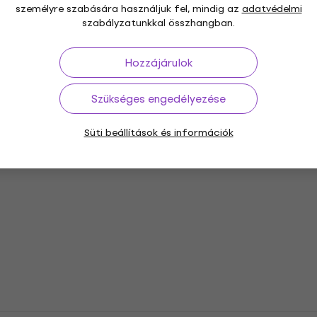
személyre szabására használjuk fel, mindig az
adatvédelmi
szabályzatunkkal összhangban.
Hozzájárulok
Szükséges engedélyezése
 3C Sand Burst
Lava Music Lava ME 4 C
ztikus gitár
38" Airflow Bag White
Süti beállítások és információk
Elektroakusztikus gitár
kus gitár
Elektroakusztikus gitár
5
/5
vetkező kóddal
451 910 Ft
a következő kóddal
MU
5
482 850 Ft
Készleten