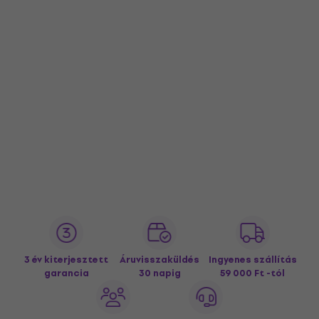
3 év kiterjesztett
Áruvisszaküldés
Ingyenes szállítás
garancia
30 napig
59 000 Ft -tól