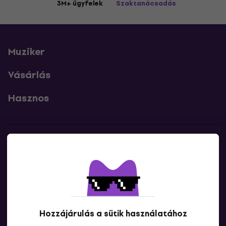
3M+ ügyfelek
Szaktanácsadás
Muziker
Vásárlás
Hasznos
Kapcsolatok
Lépj kapcsolatba velünk
Hozzájárulás a sütik használatához