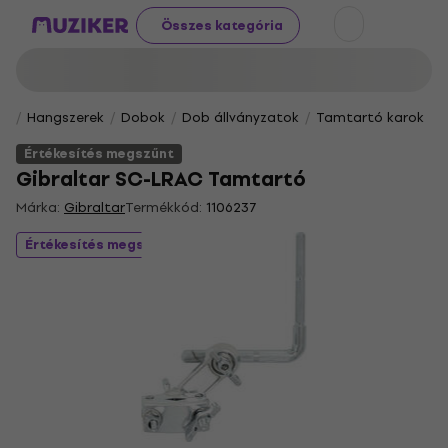
Összes kategória
Hangszerek
Dobok
Dob állványzatok
Tamtartó karok
Értékesítés megszűnt
Gibraltar SC-LRAC Tamtartó
Márka:
Gibraltar
Termékkód:
1106237
Értékesítés megszűnt