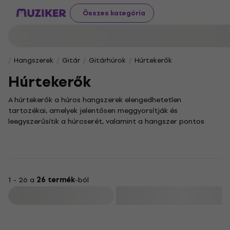
Összes kategória
Hangszerek
Gitár
Gitárhúrok
Húrtekerők
Húrtekerők
A húrtekerők a húros hangszerek elengedhetetlen
tartozékai, amelyek jelentősen meggyorsítják és
leegyszerűsítik a húrcserét, valamint a hangszer pontos
behangolását. Akár gitáron, basszusgitáron vagy akár
mandolinon játszol, te is tudod, mennyit számít egy
megbízható segédeszköz a zökkenőmentes játékélményhez.
Kínálatunkban a klasszikus kézi modellektől az
akkumulátoros változatokig számos típust megtalálsz,
1 - 26 a
26 termék
-ból
amelyek különböző hangszerekhez és igényekhez igazodnak.
Szűrő
Ezek az apró, mégis nélkülözhetetlen eszközök
gondoskodnak arról, hogy a hangszered mindig tökéletesen
hangolva legyen, így a zenélés öröme zavartalan maradhat.