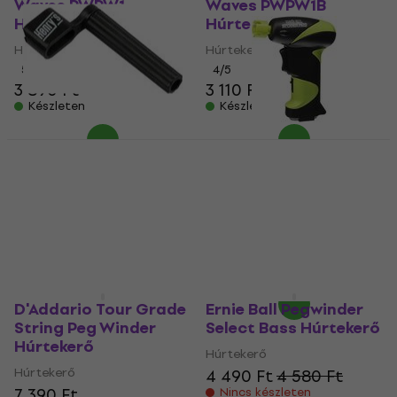
Waves PWPW1
Waves PWPW1B
Húrtekerő
Húrtekerő
Húrtekerő
Húrtekerő
5
/5
4
/5
3 890 Ft
3 110 Ft
Készleten
Készleten
Henry's HEPEGWBK
Húrtekerő
Ernie Ball 4118
Powerpeg Húrtekerő
Húrtekerő
(Mint új)
1 390 Ft
Készleten
Húrtekerő
8 090 Ft
8 217 Ft
Készleten
D'Addario Tour Grade
Ernie Ball Pegwinder
String Peg Winder
Select Bass Húrtekerő
Húrtekerő
Húrtekerő
Húrtekerő
4 490 Ft
4 580 Ft
7 390 Ft
Nincs készleten