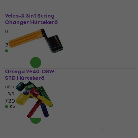
Veles-X 3in1 String
Dunlop 114SI
Changer Húrtekerő
Húrtekerő
Húrtekerő
Húrtekerő
5
/5
5
/5
2 350 Ft
3 350 Ft
Készleten
Készleten
Ortega VE40-OSW-
D'Addario Pro-Winder
STD Húrtekerő
White Húrtekerő
Húrtekerő
Húrtekerő
5
/5
5
/5
720 Ft
730 Ft
4 500 Ft
4 700 Ft
Készleten
Készleten
Dunlop 101 Húrtekerő
D'Addario Planet