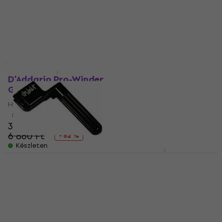
4 500 Ft
4 700 Ft
1 020 Ft
Készleten
Készleten
Dunlop 100SI
Húrtekerő
D'Addario Pro-Winder
Grey Húrtekerő
Húrtekerő
Húrtekerő
4
/5
2 510 Ft
2 580 Ft
5
/5
3 270 Ft
Készleten
6 860 Ft
- 52 %
Készleten
Dunlop 105RBK
Ernie Ball 4118
Húrtekerő
Powerpeg Húrtekerő
Húrtekerő
Húrtekerő
4
/5
5
/5
1 250 Ft
8 600 Ft
Készleten
Készleten