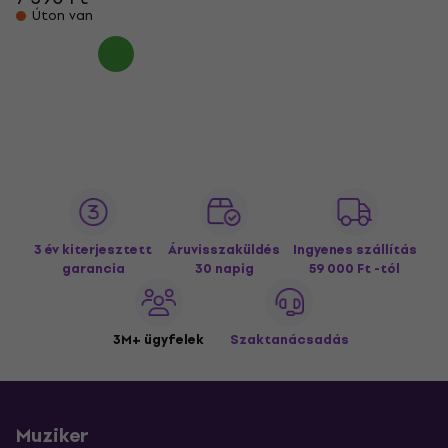
Úton van
3 év kiterjesztett
Áruvisszaküldés
Ingyenes szállítás
garancia
30 napig
59 000 Ft -tól
3M+ ügyfelek
Szaktanácsadás
Muziker