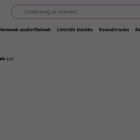
Classical
fileknek - Classical
glemezek audiofileknek
Limitált kiadás
Soundtracks
R
ék
-ból