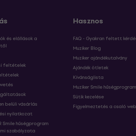
ás
Hasznos
ók és elállások a
FAQ - Gyakran feltett kérdé
től
Muziker Blog
Muziker ajándékutalvány
si feltételek
Ajándék ötletek
eltételek
Kívánságlista
vetés
Muziker Smile hűségprogra
lgáltatások
Sütik kezelése
n belüli vásárlás
Figyelmeztetés a csaló web
ési nyilatkozat
 Smile hűségprogram
mi szabályzata