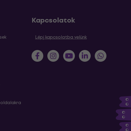
Kapcsolatok
sek
Lépj kapcsolatba velünk
m
oldalakra