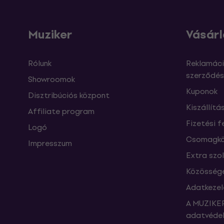
Muziker
Vásárl
Rólunk
Reklamáci
szerződés
Showroomok
Kuponok
Disztribúciós központ
Kiszállítá
Affiliate program
Fizetési f
Logó
Csomagkö
Impresszum
Extra szo
Közössége
Adatkezel
A MUZIKER
adatvédel