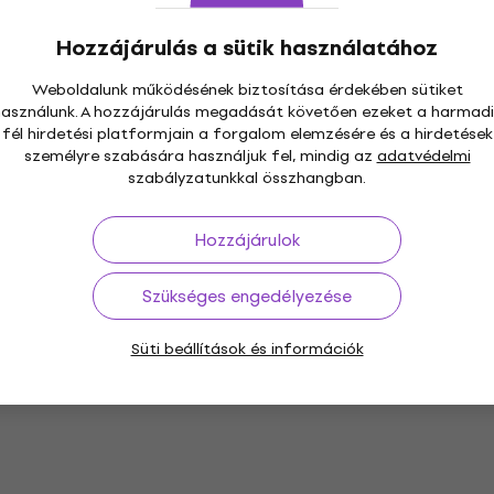
nier - Pines Of
Leopold Stokowski -
Hozzájárulás a sütik használatához
ON
LIMITED EDITION
ains Of Rome (2
Rhapsodies (LP)
Weboldalunk működésének biztosítása érdekében sütiket
(45 RPM)
Hanglemez
használunk. A hozzájárulás megadását követően ezeket a harmadi
5
/5
fél hirdetési platformjain a forgalom elemzésére és a hirdetések
27 150 Ft
27 840 Ft
személyre szabására használjuk fel, mindig az
adatvédelmi
Úton van
szabályzatunkkal összhangban.
Hozzájárulok
Szükséges engedélyezése
Süti beállítások és információk
nstein -
Stanislaw Skrowaczewsk
ff: Rhapsody on a
Chopin: Concerto No. 1/
ganini/Falla:
Rubinstein (LP) (200g)
he Gardens of Spain
Hanglemez
5
/5