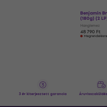
Benjamin Br
(180g) (2 LP
Hanglemez
48 790 Ft
Megrendelésr
3 év kiterjesztett garancia
Áruvisszaküldé