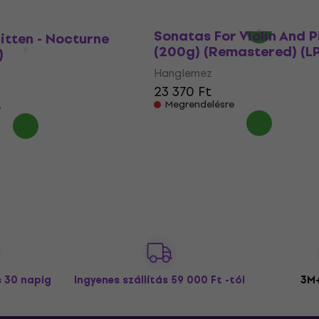
Megrendelésre
David Abel/Julie Steinbe
Sonatas For Violin And 
itten - Nocturne
(200g) (Remastered) (LP
)
Hanglemez
23 370 Ft
Megrendelésre
e
s 30 napig
Ingyenes szállítás
59 000 Ft -tól
3M+