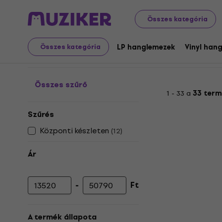
Nagylemezek és CD-k
Vinyl hanglemezek audiofileknek
Összes kategória
Vinyl hanglemezek audio
LP hanglemezek
Vinyl han
Összes kategória
Összes szűrő
1 - 33 a
33 term
Szűrés
Központi készleten
(
12
)
Ár
-
Ft
Minimális ár
Maximális ár
A termék állapota