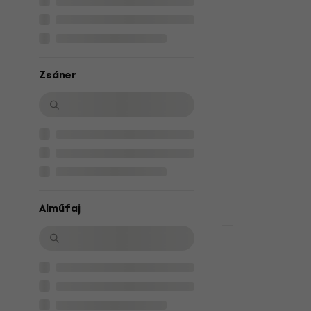
23 390 Ft
Készleten
LIMITED EDITI
Zsáner
Hans Zimmer
(Gold Colou
Hanglemez
37 100 Ft
a köv
25
50 790 Ft
Készleten
Alműfaj
Sufjan Stev
Decalogue (
Hanglemez
20 840 Ft
a kö