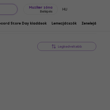
Ajándék ötletek
FAQ
Muziker Blog
Muziker zóna
HU
Belépés
ecord Store Day kiadások
Lemezjátszók
Zenelejátszók
Legkedveltebb