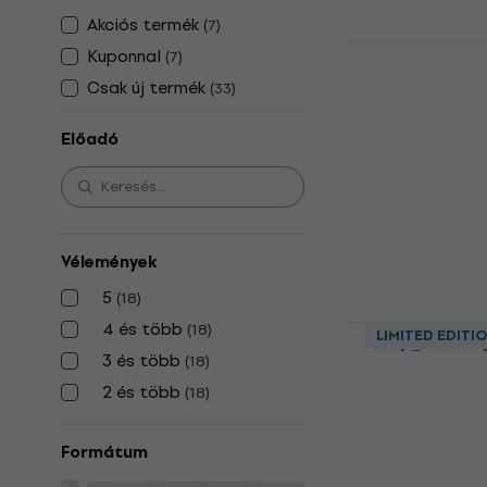
Akciós termék
(
7
)
Fritz Reiner
Kuponnal
(
7
)
Korsakoff:
Csak új termék
(
33
)
(200g) (45 
Hanglemez
Előadó
5
/5
45 080 Ft
Készleten
Vélemények
5
(
18
)
4 és több
Lowell Gra
(
18
)
LIMITED EDITI
and Peace (
3 és több
(
18
)
Hanglemez
2 és több
(
18
)
5
/5
19 170 Ft
a köv
Formátum
15