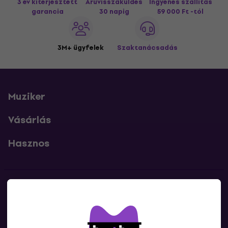
3 év kiterjesztett
Áruvisszaküldés
Ingyenes szállítás
garancia
30 napig
59 000 Ft -tól
3M+ ügyfelek
Szaktanácsadás
Muziker
Vásárlás
Hasznos
Kapcsolatok
Lépj kapcsolatba velünk