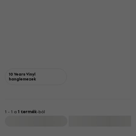
10 Years Vinyl
hanglemezek
1 - 1 a
1 termék
-ból
Szűrő