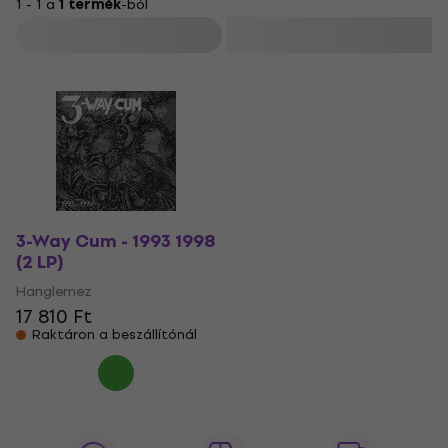
1 - 1 a
1 termék
-ból
Szűrő
3-Way Cum - 1993 1998
(2 LP)
Hanglemez
17 810 Ft
Raktáron a beszállítónál