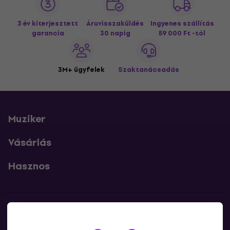
3 év kiterjesztett
Áruvisszaküldés
Ingyenes szállítás
garancia
30 napig
59 000 Ft -tól
3M+ ügyfelek
Szaktanácsadás
Muziker
Vásárlás
Hasznos
Kapcsolatok