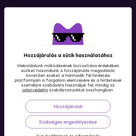
Kapcsolatok
Lépj kapcsolatba velünk
Hozzájárulás a sütik használatához
Weboldalunk működésének biztosítása érdekében
sütiket használunk. A hozzájárulás megadását
követően ezeket a harmadik fél hirdetési
platformjain a forgalom elemzésére és a hirdetések
személyre szabására használjuk fel, mindig az
HU
adatvédelmi
szabályzatunkkal összhangban.
Hozzájárulok
Szükséges engedélyezése