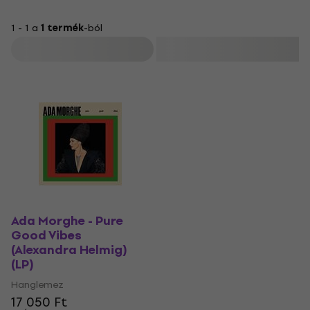
1 - 1 a
1 termék
-ból
Szűrő
Ada Morghe - Pure
Good Vibes
(Alexandra Helmig)
(LP)
Hanglemez
17 050 Ft