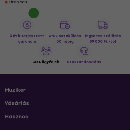
Úton van
3 év kiterjesztett
Áruvisszaküldés
Ingyenes szállítás
garancia
30 napig
59 000 Ft -tól
3M+ ügyfelek
Szaktanácsadás
Muziker
Vásárlás
Hasznos