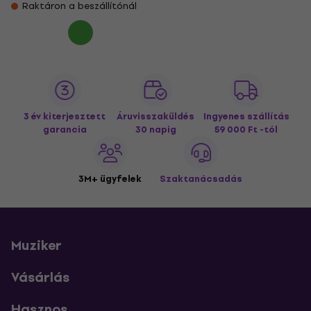
Raktáron a beszállítónál
3 év kiterjesztett
Áruvisszaküldés
Ingyenes szállítás
garancia
30 napig
59 000 Ft -tól
3M+ ügyfelek
Szaktanácsadás
Muziker
Vásárlás
Hasznos