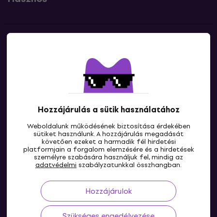
Kapcsolatok
Lépj kapcsolatba velünk
Hozzájárulás a sütik használatához
Weboldalunk működésének biztosítása érdekében
sütiket használunk. A hozzájárulás megadását
követően ezeket a harmadik fél hirdetési
platformjain a forgalom elemzésére és a hirdetések
személyre szabására használjuk fel, mindig az
HU
adatvédelmi
szabályzatunkkal összhangban.
Hozzájárulok
Szükséges engedélyezése