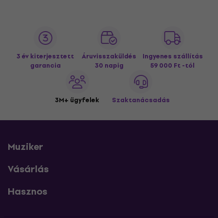
3 év kiterjesztett
Áruvisszaküldés
Ingyenes szállítás
garancia
30 napig
59 000 Ft -tól
3M+ ügyfelek
Szaktanácsadás
Muziker
Vásárlás
Hasznos