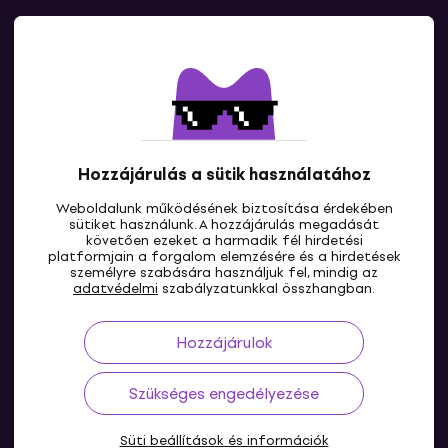
Kapcsolatok
Lépj kapcsolatba velünk
Hozzájárulás a sütik használatához
Weboldalunk működésének biztosítása érdekében
sütiket használunk. A hozzájárulás megadását
követően ezeket a harmadik fél hirdetési
platformjain a forgalom elemzésére és a hirdetések
személyre szabására használjuk fel, mindig az
HU
adatvédelmi
szabályzatunkkal összhangban.
Hozzájárulok
Szükséges engedélyezése
Süti beállítások és információk