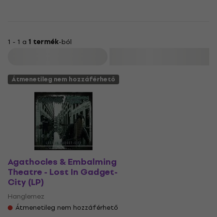
1 - 1 a
1 termék
-ból
Szűrő
Átmenetileg nem hozzáférhető
Agathocles & Embalming
Theatre - Lost In Gadget-
City (LP)
Hanglemez
Átmenetileg nem hozzáférhető