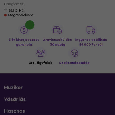
Hanglemez
11 830 Ft
Megrendelésre
3 év kiterjesztett
Áruvisszaküldés
Ingyenes szállítás
garancia
30 napig
59 000 Ft -tól
3M+ ügyfelek
Szaktanácsadás
Muziker
Vásárlás
Hasznos