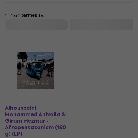
1 - 1 a
1 termék
-ból
Szűrő
Alhousseini
Mohammed Anivolla &
Girum Mezmur -
Afropentatonism (180
g) (LP)