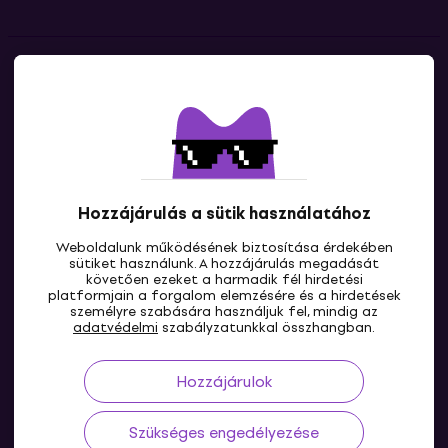
Kapcsolatok
Lépj kapcsolatba velünk
Hozzájárulás a sütik használatához
Weboldalunk működésének biztosítása érdekében
sütiket használunk. A hozzájárulás megadását
követően ezeket a harmadik fél hirdetési
platformjain a forgalom elemzésére és a hirdetések
személyre szabására használjuk fel, mindig az
HU
adatvédelmi
szabályzatunkkal összhangban.
Hozzájárulok
Szükséges engedélyezése