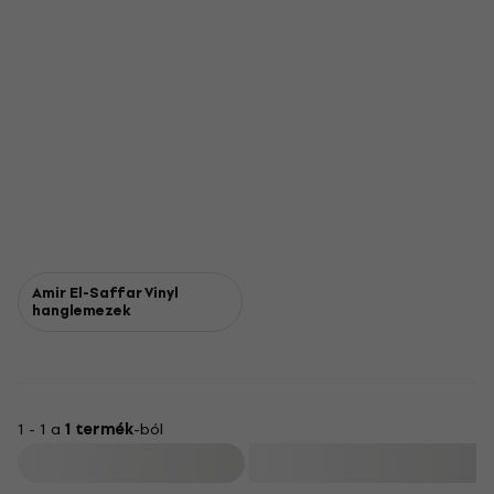
Amir El-Saffar Vinyl
hanglemezek
1 - 1 a
1 termék
-ból
Szűrő