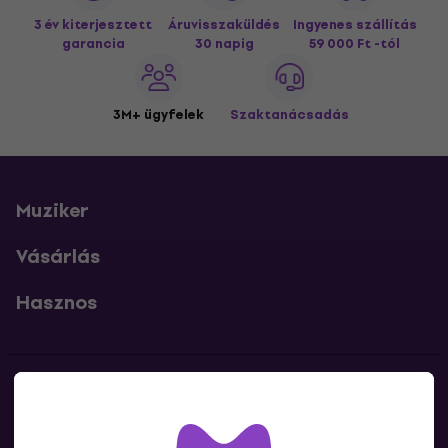
3 év kiterjesztett
Áruvisszaküldés
Ingyenes szállítás
garancia
30 napig
59 000 Ft -tól
3M+ ügyfelek
Szaktanácsadás
Muziker
Vásárlás
Hasznos
Kapcsolatok
Lépj kapcsolatba velünk