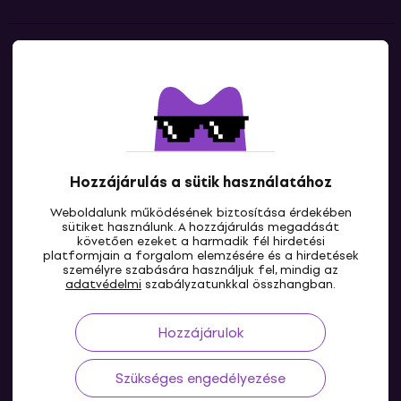
Kapcsolatok
Lépj kapcsolatba velünk
Hozzájárulás a sütik használatához
Weboldalunk működésének biztosítása érdekében
sütiket használunk. A hozzájárulás megadását
követően ezeket a harmadik fél hirdetési
platformjain a forgalom elemzésére és a hirdetések
személyre szabására használjuk fel, mindig az
HU
adatvédelmi
szabályzatunkkal összhangban.
Hozzájárulok
Szükséges engedélyezése