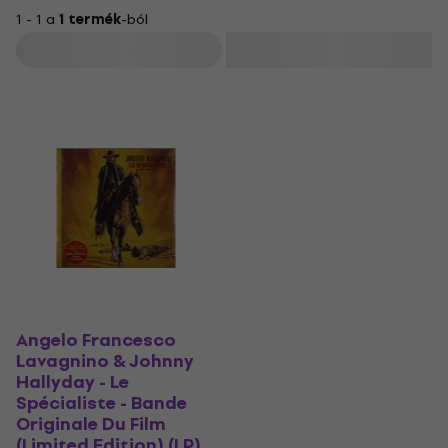
1 - 1 a
1 termék
-ból
Szűrő
Angelo Francesco
Lavagnino & Johnny
Hallyday - Le
Spécialiste - Bande
Originale Du Film
(Limited Edition) (LP)