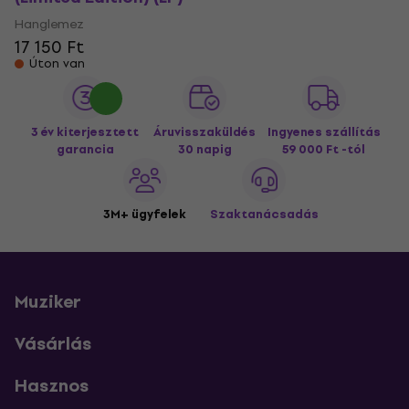
Hanglemez
17 150 Ft
Úton van
3 év kiterjesztett
Áruvisszaküldés
Ingyenes szállítás
garancia
30 napig
59 000 Ft -tól
3M+ ügyfelek
Szaktanácsadás
Muziker
Vásárlás
Hasznos