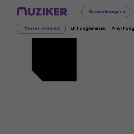
Összes kategória
Ant Oran
LP hanglemezek
Vinyl han
Összes kategória