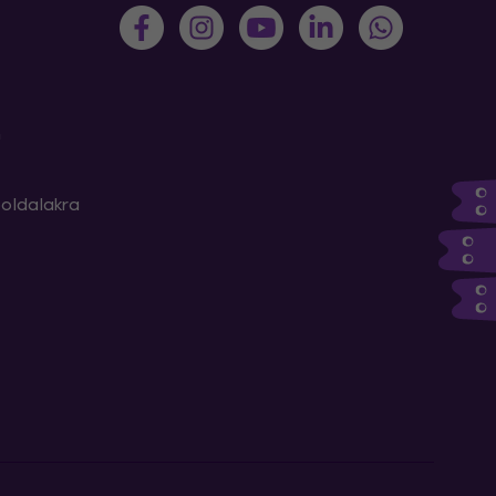
m
oldalakra