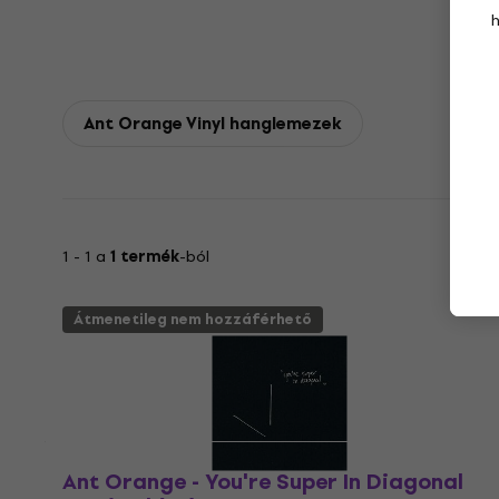
Ant Orange Vinyl hanglemezek
1 - 1 a
1 termék
-ból
Átmenetileg nem hozzáférhető
Ant Orange - You're Super In Diagonal