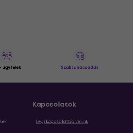
 ügyfelek
Szaktanácsadás
Kapcsolatok
sek
Lépj kapcsolatba velünk