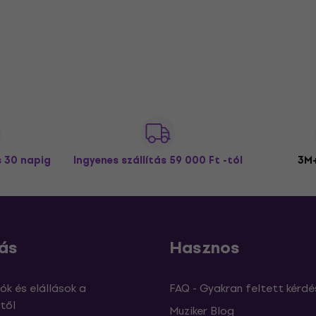
s 30 napig
Ingyenes szállítás
59 000 Ft -tól
3M+
ás
Hasznos
ók és elállások a
FAQ - Gyakran feltett kérdé
től
Muziker Blog