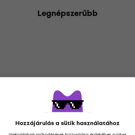
Legnépszerűbb
Hozzájárulás a sütik használatához
Weboldalunk működésének biztosítása érdekében sütiket