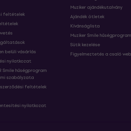
Muziker ajándékutalvány
si feltételek
Ajándék ötletek
eltételek
Kívánságlista
vetés
Muziker Smile hűségprogra
lgáltatások
Sütik kezelése
n belüli vásárlás
Figyelmeztetés a csaló web
ési nyilatkozat
 Smile hűségprogram
mi szabályzata
szerződési feltételek
ntesítési nyilatkozat