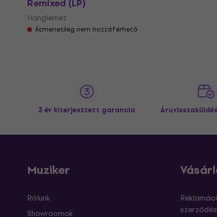
Remixed (LP)
Hanglemez
Átmenetileg nem hozzáférhető
3 év kiterjesztett garancia
Áruvisszaküldé
Muziker
Vásárl
Rólunk
Reklamáci
szerződés
Showroomok