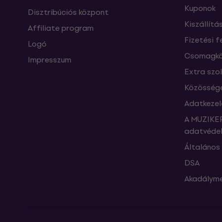
Kuponok
Disztribúciós központ
Kiszállítá
Affiliate program
Fizetési f
Logó
Csomagkö
Impresszum
Extra szo
Közössége
Adatkezel
A MUZIKER
adatvédel
Általános 
DSA
Akadályme