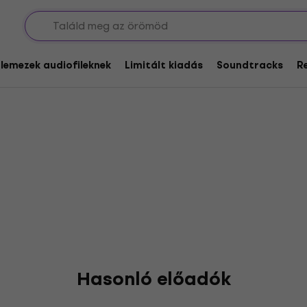
ge
glemezek audiofileknek
Limitált kiadás
Soundtracks
R
Hasonló előadók