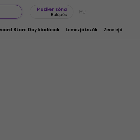
Ajándék ötletek
FAQ
Muziker Blog
Muziker zóna
HU
Belépés
ecord Store Day kiadások
Lemezjátszók
Zenelejátszók