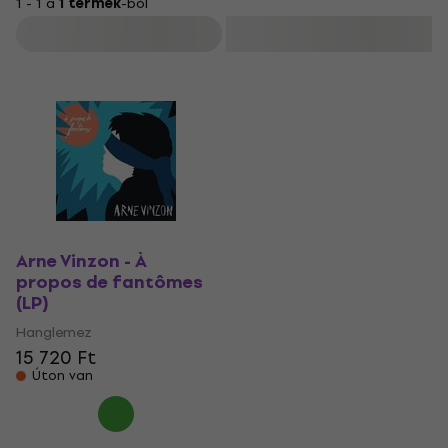
1 - 1 a
1 termék
-ból
Szűrő
Arne Vinzon - À
propos de fantômes
(LP)
Hanglemez
15 720 Ft
Úton van