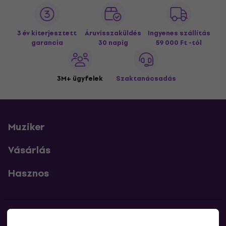
3 év kiterjesztett
Áruvisszaküldés
Ingyenes szállítás
garancia
30 napig
59 000 Ft -tól
3M+ ügyfelek
Szaktanácsadás
Muziker
Vásárlás
Hasznos
Kapcsolatok