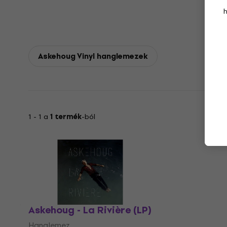
Askehoug Vinyl hanglemezek
1 - 1 a
1 termék
-ból
Askehoug - La Rivière (LP)
Hanglemez