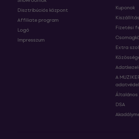
Showroomok
Kuponok
Disztribúciós központ
Kiszállítá
Affiliate program
Fizetési f
Logó
Csomagkö
Impresszum
Extra szo
Közössége
Adatkezel
A MUZIKER
adatvédel
Általános 
DSA
Akadályme