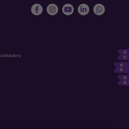
m
oldalakra