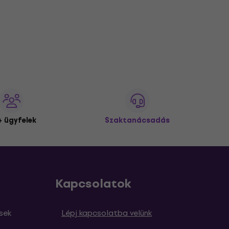
 ügyfelek
Szaktanácsadás
Kapcsolatok
sek
Lépj kapcsolatba velünk