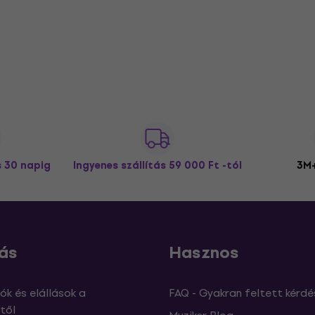
s 30 napig
Ingyenes szállítás
59 000 Ft -tól
3M+
ás
Hasznos
ók és elállások a
FAQ - Gyakran feltett kérdé
től