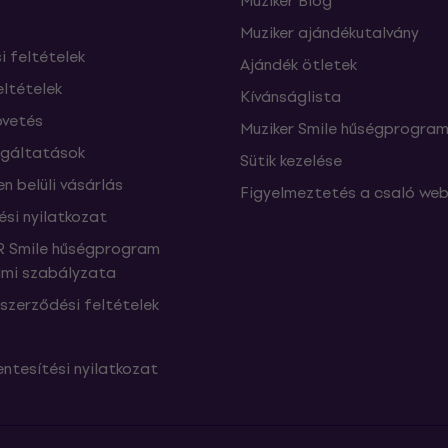
Muziker Blog
Muziker ajándékutalvány
si feltételek
Ajándék ötletek
eltételek
Kívánságlista
vetés
Muziker Smile hűségprogra
lgáltatások
Sütik kezelése
n belüli vásárlás
Figyelmeztetés a csaló web
ési nyilatkozat
 Smile hűségprogram
mi szabályzata
szerződési feltételek
ntesítési nyilatkozat