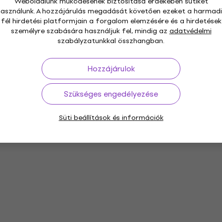
Weboldalunk működésének biztosítása érdekében sütiket
használunk. A hozzájárulás megadását követően ezeket a harmadi
fél hirdetési platformjain a forgalom elemzésére és a hirdetések
személyre szabására használjuk fel, mindig az
adatvédelmi
szabályzatunkkal összhangban.
Hozzájárulok
Szükséges engedélyezése
Süti beállítások és információk