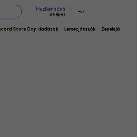
Ajándék ötletek
FAQ
Muziker Blog
Muziker zóna
HU
Belépés
ecord Store Day kiadások
Lemezjátszók
Zenelejátszók