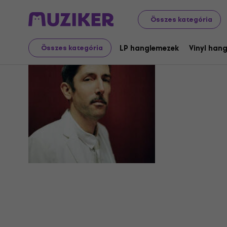
Összes kategória
Askehoug
LP hanglemezek
Vinyl han
Összes kategória