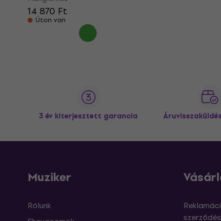
14 870 Ft
Úton van
3 év kiterjesztett garancia
Áruvisszaküldé
Muziker
Vásárl
Rólunk
Reklamáci
szerződés