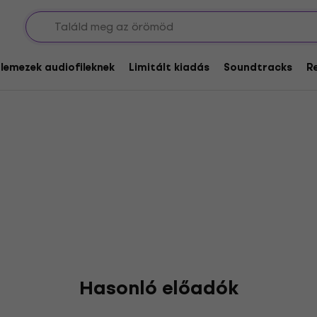
glemezek audiofileknek
Limitált kiadás
Soundtracks
R
Hasonló előadók