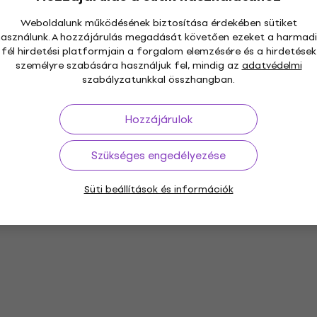
Weboldalunk működésének biztosítása érdekében sütiket
használunk. A hozzájárulás megadását követően ezeket a harmadi
fél hirdetési platformjain a forgalom elemzésére és a hirdetések
személyre szabására használjuk fel, mindig az
adatvédelmi
szabályzatunkkal összhangban.
Hozzájárulok
Szükséges engedélyezése
Süti beállítások és információk