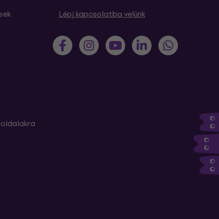
sek
Lépj kapcsolatba velünk
m
oldalakra