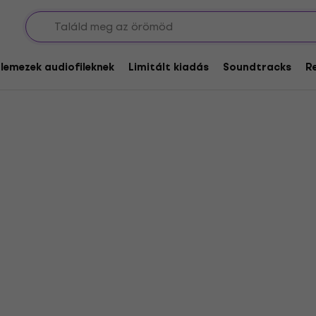
 Battery
glemezek audiofileknek
Limitált kiadás
Soundtracks
R