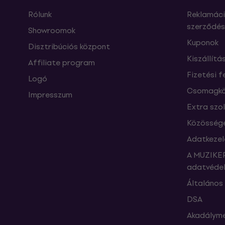
Rólunk
Reklamáci
szerződés
Showroomok
Kuponok
Disztribúciós központ
Kiszállítá
Affiliate program
Fizetési f
Logó
Csomagkö
Impresszum
Extra szo
Közössége
Adatkezel
A MUZIKER
adatvédel
Általános 
DSA
Akadályme