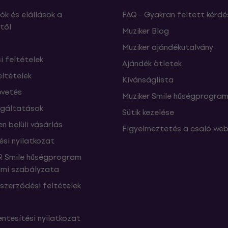
ók és elállások a
FAQ - Gyakran feltett kérdé
től
Muziker Blog
Muziker ajándékutalvány
si feltételek
Ajándék ötletek
eltételek
Kívánságlista
vetés
Muziker Smile hűségprogra
lgáltatások
Sütik kezelése
n belüli vásárlás
Figyelmeztetés a csaló web
ési nyilatkozat
 Smile hűségprogram
mi szabályzata
szerződési feltételek
ntesítési nyilatkozat