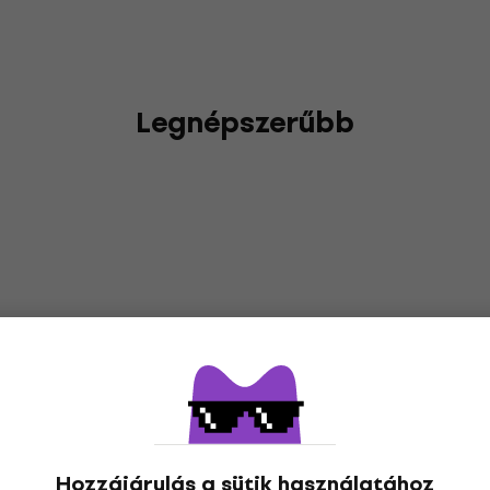
Legnépszerűbb
Hozzájárulás a sütik használatához