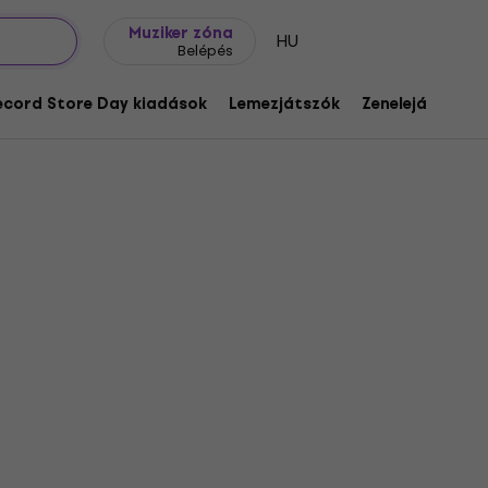
Ajándék ötletek
FAQ
Muziker Blog
Muziker zóna
HU
Belépés
ecord Store Day kiadások
Lemezjátszók
Zenelejátszók