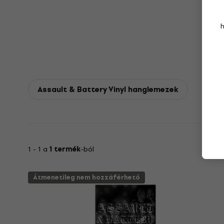
Assault & Battery Vinyl hanglemezek
1 - 1 a
1 termék
-ból
Átmenetileg nem hozzáférhető