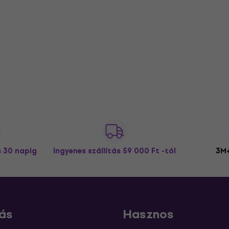
s 30 napig
Ingyenes szállítás
59 000 Ft -tól
3M+
ás
Hasznos