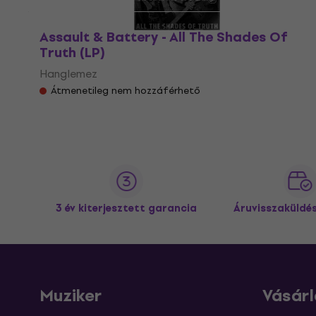
Assault & Battery - All The Shades Of
Truth (LP)
Hanglemez
Átmenetileg nem hozzáférhető
3 év kiterjesztett garancia
Áruvisszaküldé
Muziker
Vásárl