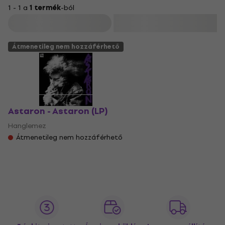
1 - 1 a
1 termék
-ból
Szűrő
Átmenetileg nem hozzáférhető
Astaron - Astaron (LP)
Hanglemez
Átmenetileg nem hozzáférhető