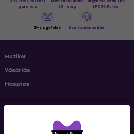
3 év kiterjesztett
Áruvisszaküldés
Ingyenes szállítás
garancia
30 napig
59 000 Ft -tól
3M+ ügyfelek
Szaktanácsadás
Muziker
Vásárlás
Hasznos
Kapcsolatok
Lépj kapcsolatba velünk