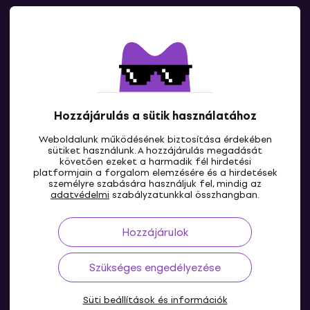
Kapcsolatok
Lépj kapcsolatba velünk
Hozzájárulás a sütik használatához
Weboldalunk működésének biztosítása érdekében
sütiket használunk. A hozzájárulás megadását
követően ezeket a harmadik fél hirdetési
platformjain a forgalom elemzésére és a hirdetések
személyre szabására használjuk fel, mindig az
HU
adatvédelmi
szabályzatunkkal összhangban.
Hozzájárulok
Szükséges engedélyezése
Süti beállítások és információk