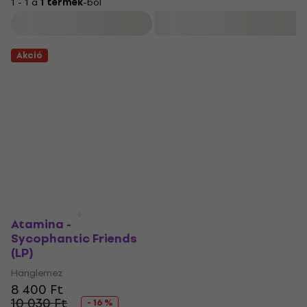
1 - 1 a
1 termék
-ból
Szűrő
Akció
Atamina -
Sycophantic Friends
(LP)
Hanglemez
8 400 Ft
10 030 Ft
- 16 %