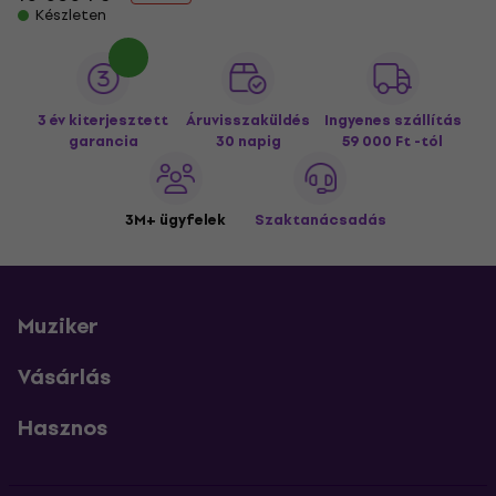
Készleten
3 év kiterjesztett
Áruvisszaküldés
Ingyenes szállítás
garancia
30 napig
59 000 Ft -tól
3M+ ügyfelek
Szaktanácsadás
Muziker
Vásárlás
Hasznos