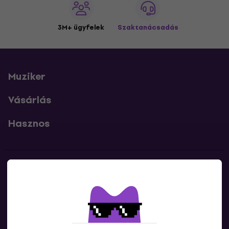
3M+ ügyfelek
Szaktanácsadás
Muziker
Vásárlás
Hasznos
Kapcsolatok
Lépj kapcsolatba velünk