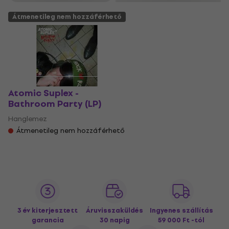
Átmenetileg nem hozzáférhető
Atomic Suplex -
Bathroom Party (LP)
Hanglemez
Átmenetileg nem hozzáférhető
3 év kiterjesztett
Áruvisszaküldés
Ingyenes szállítás
garancia
30 napig
59 000 Ft -tól