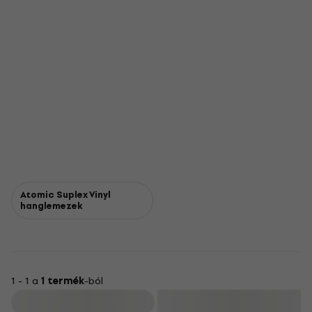
Atomic Suplex Vinyl
hanglemezek
1 - 1 a
1 termék
-ból
Szűrő