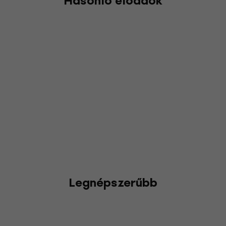
Hasonló előadók
Legnépszerűbb