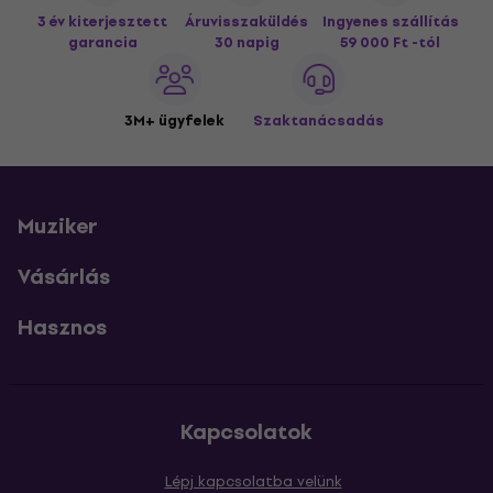
3 év kiterjesztett
Áruvisszaküldés
Ingyenes szállítás
garancia
30 napig
59 000 Ft -tól
3M+ ügyfelek
Szaktanácsadás
Muziker
Vásárlás
Hasznos
Kapcsolatok
Lépj kapcsolatba velünk