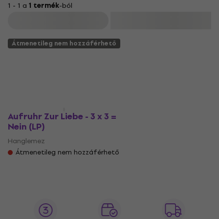
1 - 1 a
1 termék
-ból
Szűrő
Átmenetileg nem hozzáférhető
Aufruhr Zur Liebe - 3 x 3 =
Nein (LP)
Hanglemez
Átmenetileg nem hozzáférhető