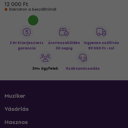
12 000 Ft
Raktáron a beszállítónál
3 év kiterjesztett
Áruvisszaküldés
Ingyenes szállítás
garancia
30 napig
59 000 Ft -tól
3M+ ügyfelek
Szaktanácsadás
Muziker
Vásárlás
Hasznos