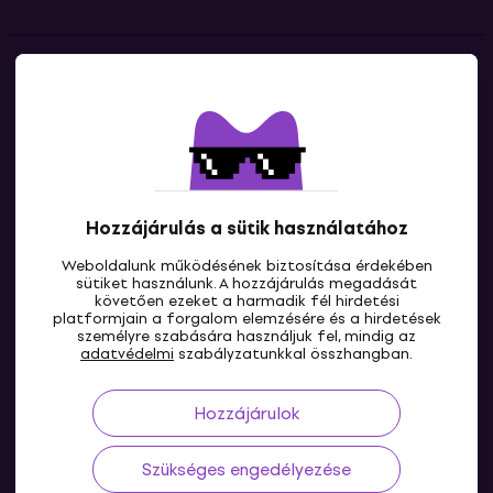
Kapcsolatok
Lépj kapcsolatba velünk
Hozzájárulás a sütik használatához
Weboldalunk működésének biztosítása érdekében
sütiket használunk. A hozzájárulás megadását
követően ezeket a harmadik fél hirdetési
platformjain a forgalom elemzésére és a hirdetések
személyre szabására használjuk fel, mindig az
HU
adatvédelmi
szabályzatunkkal összhangban.
Hozzájárulok
Szükséges engedélyezése