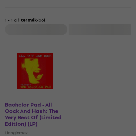
1 - 1 a
1 termék
-ból
Szűrő
Bachelor Pad - All
Cock And Hash: The
Very Best Of (Limited
Edition) (LP)
Hanglemez