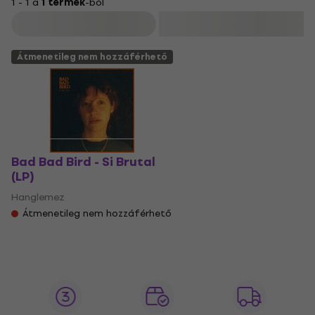
1 - 1 a
1 termék
-ból
Szűrő
Átmenetileg nem hozzáférhető
Bad Bad Bird - Si Brutal
(LP)
Hanglemez
Átmenetileg nem hozzáférhető