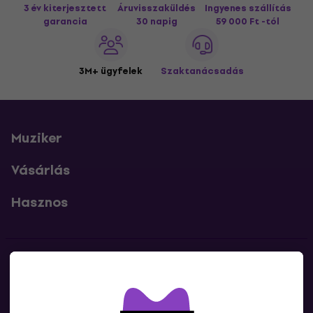
3 év kiterjesztett
Áruvisszaküldés
Ingyenes szállítás
garancia
30 napig
59 000 Ft -tól
3M+ ügyfelek
Szaktanácsadás
Muziker
Vásárlás
Hasznos
Kapcsolatok
Lépj kapcsolatba velünk