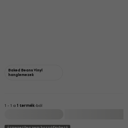
Baked Beans Vinyl
hanglemezek
1 - 1 a
1 termék
-ból
Szűrő
Átmenetileg nem hozzáférhető