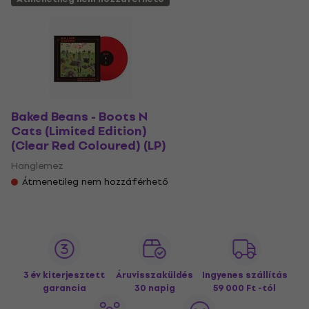
Baked Beans - Boots N
Cats (Limited Edition)
(Clear Red Coloured) (LP)
Hanglemez
Átmenetileg nem hozzáférhető
3 év kiterjesztett
Áruvisszaküldés
Ingyenes szállítás
garancia
30 napig
59 000 Ft -tól