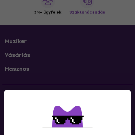
3M+ ügyfelek
Szaktanácsadás
Muziker
Vásárlás
Hasznos
Kapcsolatok
Lépj kapcsolatba velünk