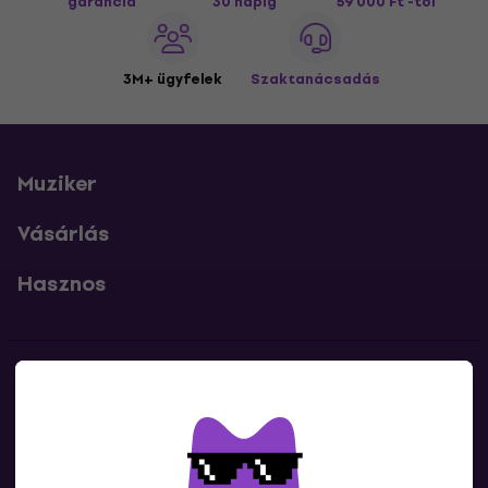
garancia
30 napig
59 000 Ft -tól
3M+ ügyfelek
Szaktanácsadás
Muziker
Vásárlás
Hasznos
Kapcsolatok
Lépj kapcsolatba velünk