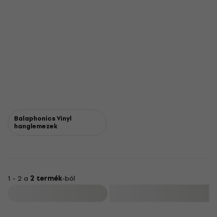
Balaphonics Vinyl
hanglemezek
1 - 2 a
2 termék
-ból
Szűrő