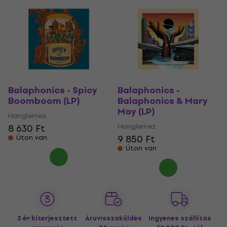
Balaphonics - Spicy
Balaphonics -
Boomboom (LP)
Balaphonics & Mary
May (LP)
Hanglemez
Hanglemez
8 630 Ft
9 850 Ft
Úton van
Úton van
3 év kiterjesztett
Áruvisszaküldés
Ingyenes szállítás