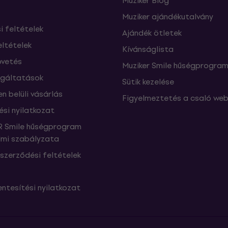
Muziker Blog
Muziker ajándékutalvány
si feltételek
Ajándék ötletek
eltételek
Kívánságlista
vetés
Muziker Smile hűségprogra
lgáltatások
Sütik kezelése
n belüli vásárlás
Figyelmeztetés a csaló web
ési nyilatkozat
 Smile hűségprogram
mi szabályzata
szerződési feltételek
ntesítési nyilatkozat