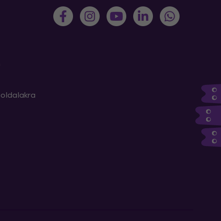
m
oldalakra