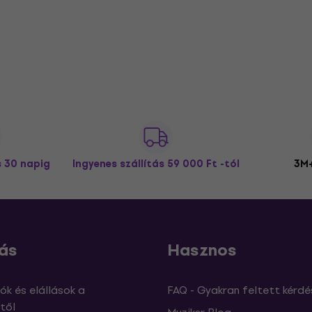
s 30 napig
Ingyenes szállítás
59 000 Ft -tól
3M+
ás
Hasznos
ók és elállások a
FAQ - Gyakran feltett kérdé
től