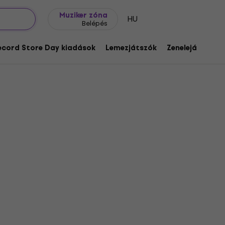
Ajándék ötletek
FAQ
Muziker Blog
Muziker zóna
HU
Belépés
ecord Store Day kiadások
Lemezjátszók
Zenelejátszók