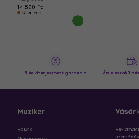
14 520 Ft
Úton van
3 év kiterjesztett garancia
Áruvisszaküldé
Muziker
Vásárl
Rólunk
Reklamáci
szerződés