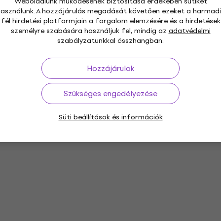
Weboldalunk működésének biztosítása érdekében sütiket
használunk. A hozzájárulás megadását követően ezeket a harmadi
fél hirdetési platformjain a forgalom elemzésére és a hirdetések
személyre szabására használjuk fel, mindig az
adatvédelmi
szabályzatunkkal összhangban.
Hozzájárulok
Szükséges engedélyezése
Süti beállítások és információk