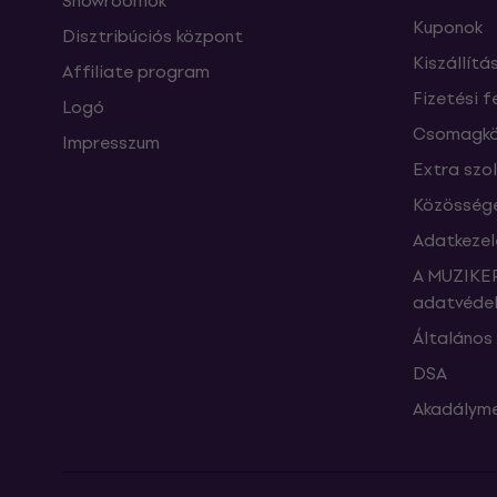
Showroomok
Kuponok
Disztribúciós központ
Kiszállítá
Affiliate program
Fizetési f
Logó
Csomagkö
Impresszum
Extra szo
Közössége
Adatkezel
A MUZIKER
adatvédel
Általános 
DSA
Akadályme