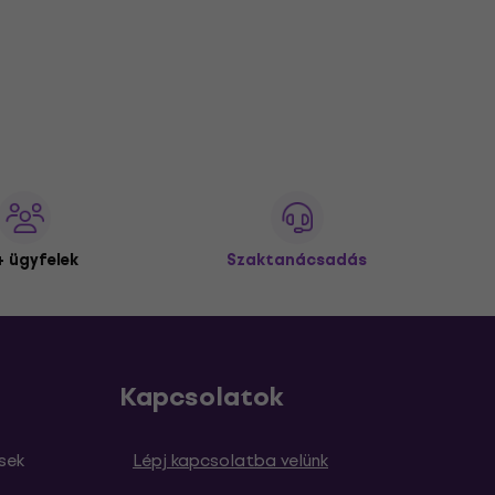
 ügyfelek
Szaktanácsadás
Kapcsolatok
sek
Lépj kapcsolatba velünk