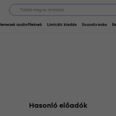
arlotti
glemezek audiofileknek
Limitált kiadás
Soundtracks
R
Hasonló előadók