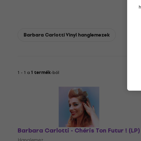
Barbara Carlotti Vinyl hanglemezek
1 - 1 a
1 termék
-ból
Barbara Carlotti - Chéris Ton Futur ! (LP)
Hanglemez