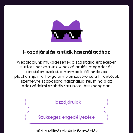
Kapcsolatok
Lépj kapcsolatba velünk
Hozzájárulás a sütik használatához
Weboldalunk működésének biztosítása érdekében
sütiket használunk. A hozzájárulás megadását
követően ezeket a harmadik fél hirdetési
platformjain a forgalom elemzésére és a hirdetések
személyre szabására használjuk fel, mindig az
HU
adatvédelmi
szabályzatunkkal összhangban.
Hozzájárulok
Szükséges engedélyezése
Süti beállítások és információk