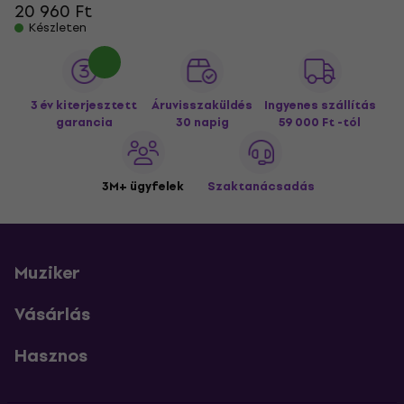
20 960 Ft
Készleten
3 év kiterjesztett
Áruvisszaküldés
Ingyenes szállítás
garancia
30 napig
59 000 Ft -tól
3M+ ügyfelek
Szaktanácsadás
Muziker
Vásárlás
Hasznos