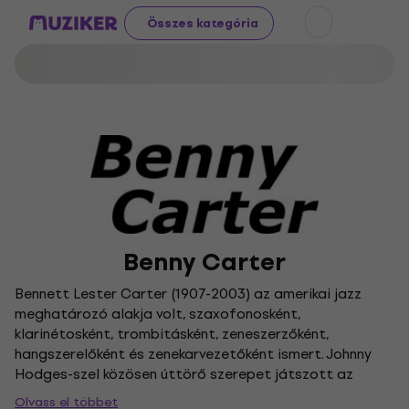
Összes kategória
Benny Carter
Bennett Lester Carter (1907-2003) az amerikai jazz
meghatározó alakja volt, szaxofonosként,
klarinétosként, trombitásként, zeneszerzőként,
hangszerelőként és zenekarvezetőként ismert. Johnny
Hodges-szel közösen úttörő szerepet játszott az
altszaxofon használatában, és a Fletcher Henderson
Olvass el többet