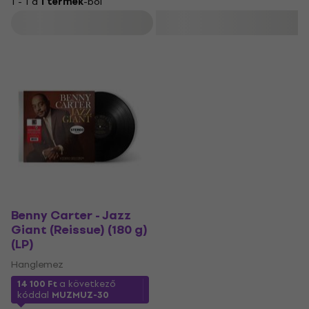
1 - 1 a
1 termék
-ból
Szűrő
Benny Carter - Jazz
Giant (Reissue) (180 g)
(LP)
Hanglemez
14 100 Ft
a következő
kóddal
MUZMUZ-30