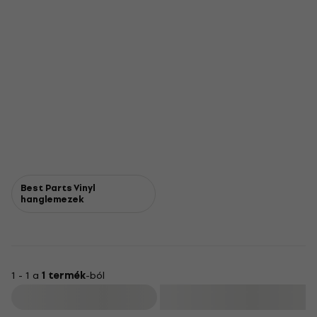
Best Parts Vinyl
hanglemezek
1 - 1 a
1 termék
-ból
Szűrő