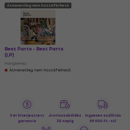
Átmenetileg nem hozzáférhető
Best Parts - Best Parts
(LP)
Hanglemez
Átmenetileg nem hozzáférhető
3 év kiterjesztett
Áruvisszaküldés
Ingyenes szállítás
garancia
30 napig
59 000 Ft -tól