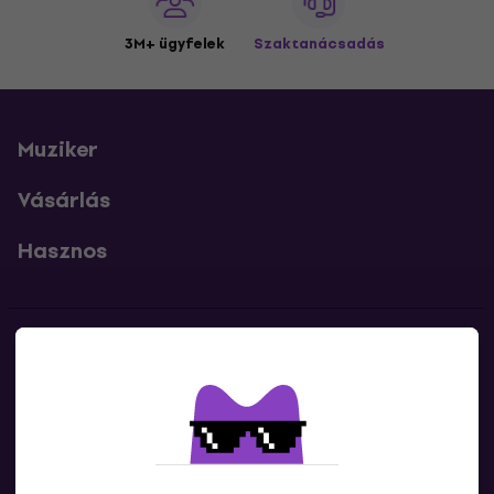
3M+ ügyfelek
Szaktanácsadás
Muziker
Vásárlás
Hasznos
Kapcsolatok
Lépj kapcsolatba velünk