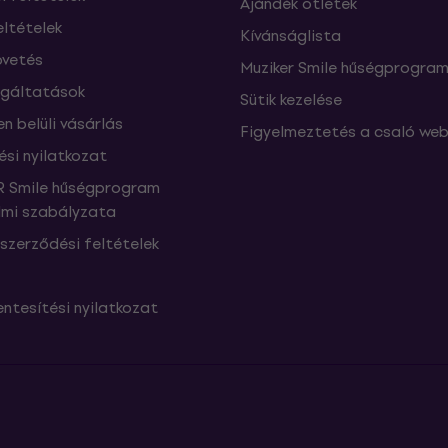
Ajándék ötletek
eltételek
Kívánságlista
vetés
Muziker Smile hűségprogra
lgáltatások
Sütik kezelése
n belüli vásárlás
Figyelmeztetés a csaló web
ési nyilatkozat
 Smile hűségprogram
mi szabályzata
szerződési feltételek
ntesítési nyilatkozat