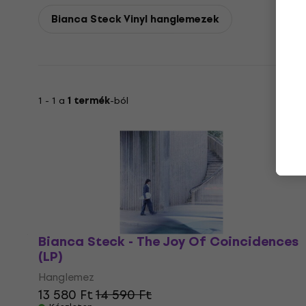
Bianca Steck Vinyl hanglemezek
1 - 1 a
1 termék
-ból
Bianca Steck - The Joy Of Coincidences
(LP)
Hanglemez
13 580 Ft
14 590 Ft