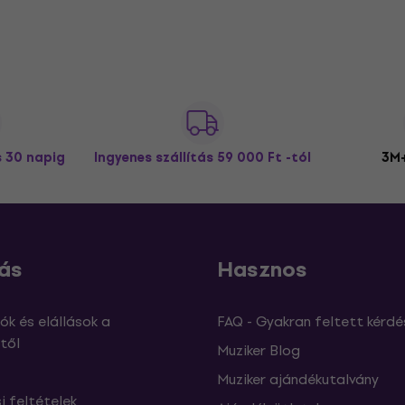
s 30 napig
Ingyenes szállítás
59 000 Ft -tól
3M+
ás
Hasznos
ók és elállások a
FAQ - Gyakran feltett kérdé
től
Muziker Blog
Muziker ajándékutalvány
si feltételek