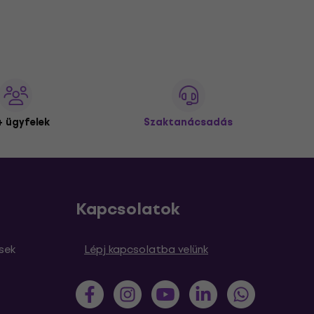
 ügyfelek
Szaktanácsadás
Kapcsolatok
sek
Lépj kapcsolatba velünk