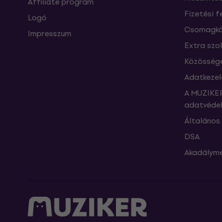
Affiliate program
Fizetési f
Logó
Csomagkö
Impresszum
Extra szo
Közössége
Adatkezel
A MUZIKER
adatvédel
Általános 
DSA
Akadályme