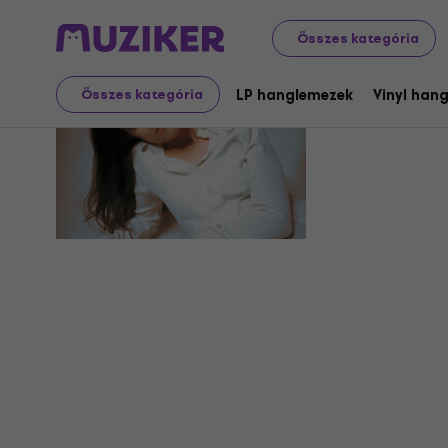
Összes kategória
Bianca St
LP hanglemezek
Vinyl han
Összes kategória