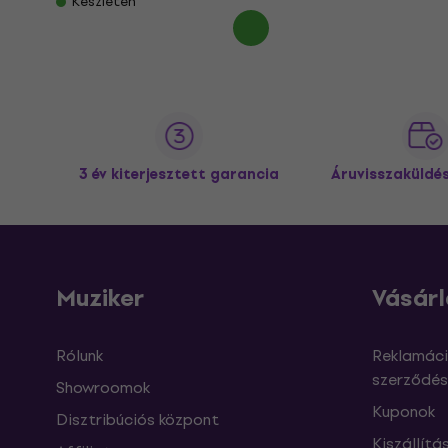
Készleten
3 év kiterjesztett garancia
Áruvisszaküldé
Muziker
Vásárl
Rólunk
Reklamáci
szerződés
Showroomok
Kuponok
Disztribúciós központ
Kiszállítá