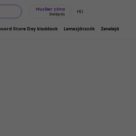
Ajándék ötletek
FAQ
Muziker Blog
Muziker zóna
HU
Belépés
ecord Store Day kiadások
Lemezjátszók
Zenelejátszók