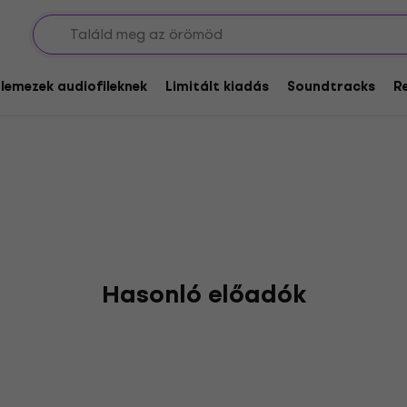
eck
glemezek audiofileknek
Limitált kiadás
Soundtracks
R
Hasonló előadók