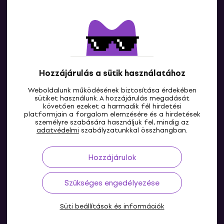
Kapcsolatok
Lépj kapcsolatba velünk
Hozzájárulás a sütik használatához
Weboldalunk működésének biztosítása érdekében
sütiket használunk. A hozzájárulás megadását
követően ezeket a harmadik fél hirdetési
platformjain a forgalom elemzésére és a hirdetések
személyre szabására használjuk fel, mindig az
HU
adatvédelmi
szabályzatunkkal összhangban.
Hozzájárulok
Szükséges engedélyezése
Süti beállítások és információk
© 2004-2026 MUZIKER a.s.