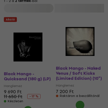
1 - 2 a
2 termék
-ból
Szűrő
Akció
Black Mango - Naked
Venus / Soft Kicks
Black Mango -
(Limited Edition) (10")
Quicksand (180 g) (LP)
Hanglemez
Hanglemez
7 200 Ft
9 690 Ft
11 650 Ft
Raktáron a beszállítónál
- 17 %
Készleten