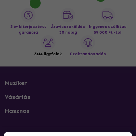
3 év kiterjesztett
Áruvisszaküldés
Ingyenes szállítás
garancia
30 napig
59 000 Ft -tól
3M+ ügyfelek
Szaktanácsadás
Muziker
Vásárlás
Hasznos