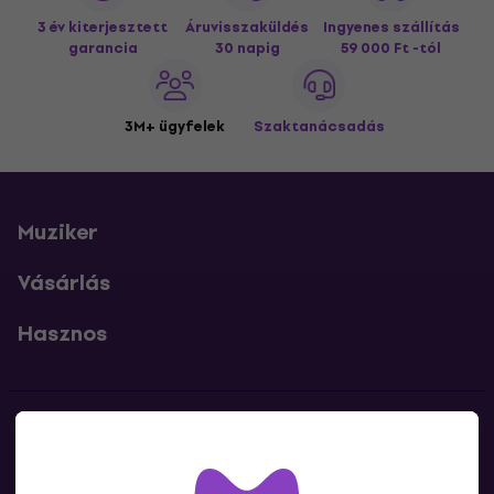
3 év kiterjesztett
Áruvisszaküldés
Ingyenes szállítás
garancia
30 napig
59 000 Ft -tól
3M+ ügyfelek
Szaktanácsadás
Muziker
Vásárlás
Hasznos
Kapcsolatok
Lépj kapcsolatba velünk