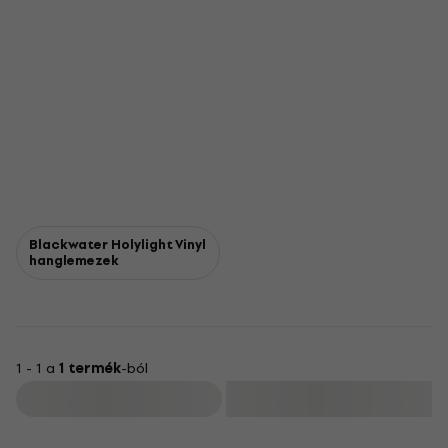
Blackwater Holylight Vinyl
hanglemezek
1 - 1 a
1 termék
-ból
Szűrő